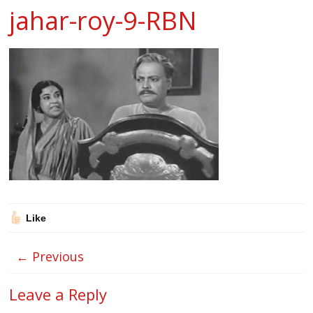
jahar-roy-9-RBN
Like
← Previous
Leave a Reply