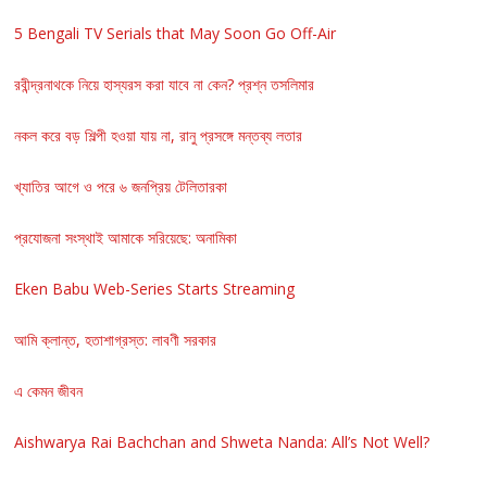
5 Bengali TV Serials that May Soon Go Off-Air
রবীন্দ্রনাথকে নিয়ে হাস্যরস করা যাবে না কেন? প্রশ্ন তসলিমার
নকল করে বড় শিল্পী হওয়া যায় না, রানু প্রসঙ্গে মন্তব্য লতার
খ্যাতির আগে ও পরে ৬ জনপ্রিয় টেলিতারকা
প্রযোজনা সংস্থাই আমাকে সরিয়েছে: অনামিকা
Eken Babu Web-Series Starts Streaming
আমি ক্লান্ত, হতাশাগ্রস্ত: লাবণী সরকার
এ কেমন জীবন
Aishwarya Rai Bachchan and Shweta Nanda: All’s Not Well?