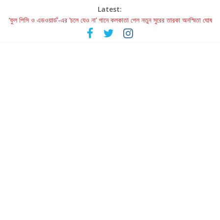
Latest:
‘ফুল পিসি ও এডওয়ার্ড’-এর ‘চলে যেও না’ গানে কলকাতা পেল নতুন সুরের তারকা অনস্মিতা ঘোষ
রবীন্দ্রনাথ ও গুলজারের সৃষ্টির মেলবন্ধনে মুগ্ধ করল ‘দুই তারার দোতারা’
কলের গান থেকে রীলস্ — বাঙালির গান শোনার বিবর্তনের গল্প
জগন্নাথমঙ্গলম্ — বাংলায় প্রথমবার মঞ্চে এবার রথযাত্রার উদযাপন
Retribution: A Thought-Provoking Short Film That Challenges
Our Understanding of Justice