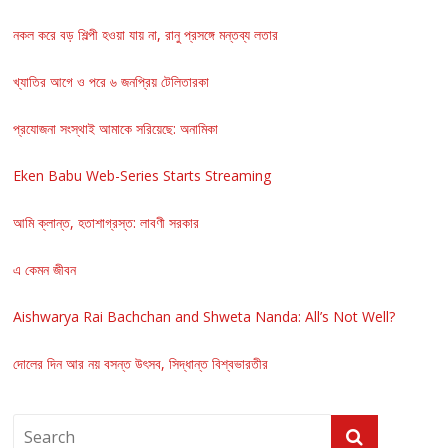
নকল করে বড় শিল্পী হওয়া যায় না, রানু প্রসঙ্গে মন্তব্য লতার
খ্যাতির আগে ও পরে ৬ জনপ্রিয় টেলিতারকা
প্রযোজনা সংস্থাই আমাকে সরিয়েছে: অনামিকা
Eken Babu Web-Series Starts Streaming
আমি ক্লান্ত, হতাশাগ্রস্ত: লাবণী সরকার
এ কেমন জীবন
Aishwarya Rai Bachchan and Shweta Nanda: All’s Not Well?
দোলের দিন আর নয় বসন্ত উৎসব, সিদ্ধান্ত বিশ্বভারতীর