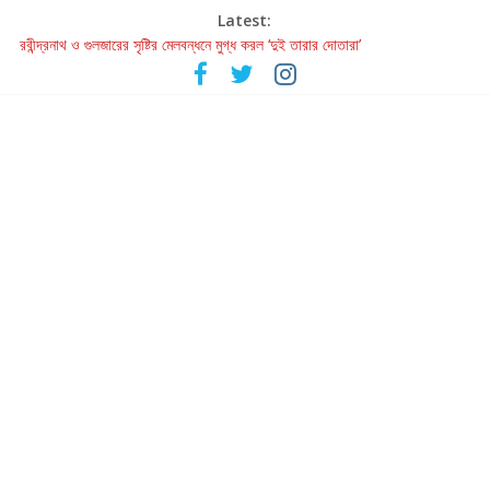
Latest:
রবীন্দ্রনাথ ও গুলজারের সৃষ্টির মেলবন্ধনে মুগ্ধ করল ‘দুই তারার দোতারা’
কলের গান থেকে রীলস্ — বাঙালির গান শোনার বিবর্তনের গল্প
জগন্নাথমঙ্গলম্ — বাংলায় প্রথমবার মঞ্চে এবার রথযাত্রার উদযাপন
Retribution: A Thought-Provoking Short Film That Challenges
Our Understanding of Justice
হাওয়া বদলের টলিউডে ‘তুমি এলে তাই’