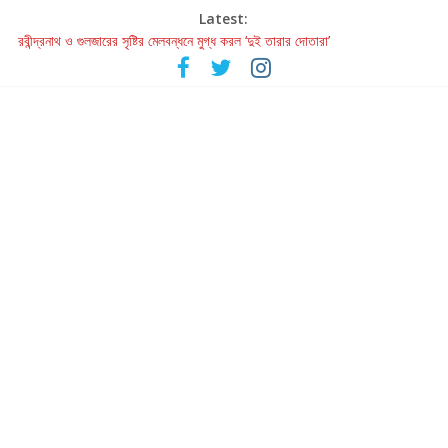
Latest:
রবীন্দ্রনাথ ও গুলজারের সৃষ্টির মেলবন্ধনে মুগ্ধ করল ‘দুই তারার দোতারা’
কলের গান থেকে রীলস্ — বাঙালির গান শোনার বিবর্তনের গল্প
জগন্নাথমঙ্গলম্ — বাংলায় প্রথমবার মঞ্চে এবার রথযাত্রার উদযাপন
Retribution: A Thought-Provoking Short Film That Challenges
Our Understanding of Justice
হাওয়া বদলের টলিউডে ‘তুমি এলে তাই’