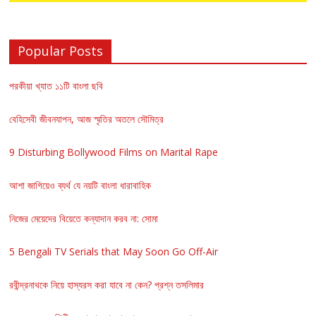
Popular Posts
পরকীয়া খ্যাত ১১টি বাংলা ছবি
বেহিসেবী জীবনযাপন, আজ স্মৃতির অতলে সৌমিত্র
9 Disturbing Bollywood Films on Marital Rape
আশা জাগিয়েও ব্যর্থ যে নয়টি বাংলা ধারাবাহিক
নিজের মেয়েদের বিয়েতে কন্যাদান করব না: সোমা
5 Bengali TV Serials that May Soon Go Off-Air
রবীন্দ্রনাথকে নিয়ে হাস্যরস করা যাবে না কেন? প্রশ্ন তসলিমার