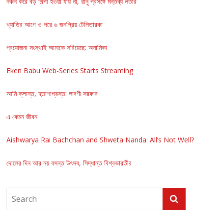
নকল করে বড় শিল্পী হওয়া যায় না, রানু প্রসঙ্গে মন্তব্য লতার
খ্যাতির আগে ও পরে ৬ জনপ্রিয় টেলিতারকা
প্রযোজনা সংস্থাই আমাকে সরিয়েছে: অনামিকা
Eken Babu Web-Series Starts Streaming
আমি ক্লান্ত, হতাশাগ্রস্ত: লাবণী সরকার
এ কেমন জীবন
Aishwarya Rai Bachchan and Shweta Nanda: All’s Not Well?
দোলের দিন আর নয় বসন্ত উৎসব, সিদ্ধান্ত বিশ্বভারতীর