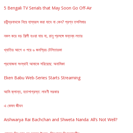
5 Bengali TV Serials that May Soon Go Off-Air
রবীন্দ্রনাথকে নিয়ে হাস্যরস করা যাবে না কেন? প্রশ্ন তসলিমার
নকল করে বড় শিল্পী হওয়া যায় না, রানু প্রসঙ্গে মন্তব্য লতার
খ্যাতির আগে ও পরে ৬ জনপ্রিয় টেলিতারকা
প্রযোজনা সংস্থাই আমাকে সরিয়েছে: অনামিকা
Eken Babu Web-Series Starts Streaming
আমি ক্লান্ত, হতাশাগ্রস্ত: লাবণী সরকার
এ কেমন জীবন
Aishwarya Rai Bachchan and Shweta Nanda: All’s Not Well?