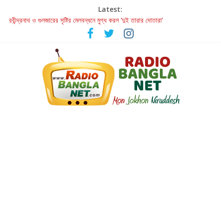
Latest:
রবীন্দ্রনাথ ও গুলজারের সৃষ্টির মেলবন্ধনে মুগ্ধ করল ‘দুই তারার দোতারা’
কলের গান থেকে রীলস্ — বাঙালির গান শোনার বিবর্তনের গল্প
জগন্নাথমঙ্গলম্ — বাংলায় প্রথমবার মঞ্চে এবার রথযাত্রার উদযাপন
Retribution: A Thought-Provoking Short Film That Challenges
Our Understanding of Justice
হাওয়া বদলের টলিউডে ‘তুমি এলে তাই’