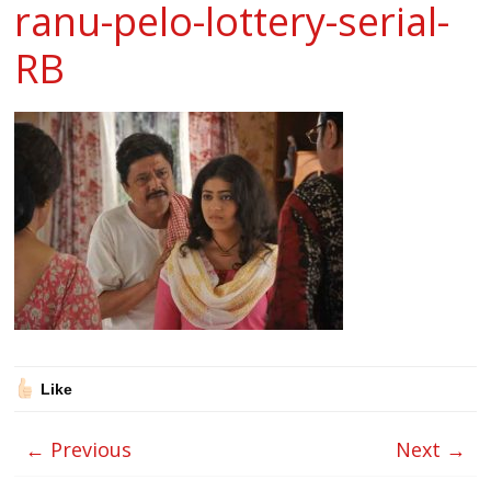
ranu-pelo-lottery-serial-
RB
Like
← Previous
Next →