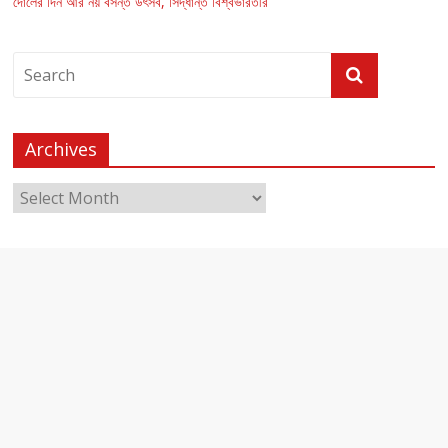
দোলের দিন আর নয় বসন্ত উৎসব, সিদ্ধান্ত বিশ্বভারতীর
Archives