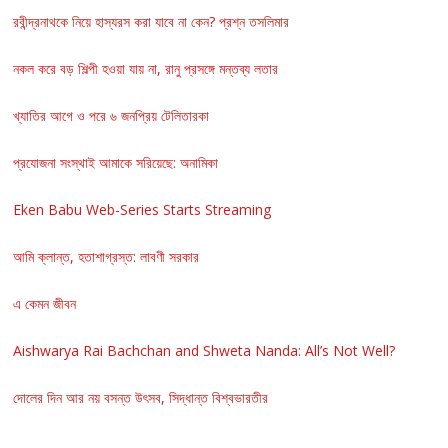
রবীন্দ্রনাথকে নিয়ে হাস্যরস করা যাবে না কেন? প্রশ্ন তসলিমার
নকল করে বড় শিল্পী হওয়া যায় না, রানু প্রসঙ্গে মন্তব্য লতার
খ্যাতির আগে ও পরে ৬ জনপ্রিয় টেলিতারকা
প্রযোজনা সংস্থাই আমাকে সরিয়েছে: অনামিকা
Eken Babu Web-Series Starts Streaming
আমি ক্লান্ত, হতাশাগ্রস্ত: লাবণী সরকার
এ কেমন জীবন
Aishwarya Rai Bachchan and Shweta Nanda: All’s Not Well?
দোলের দিন আর নয় বসন্ত উৎসব, সিদ্ধান্ত বিশ্বভারতীর