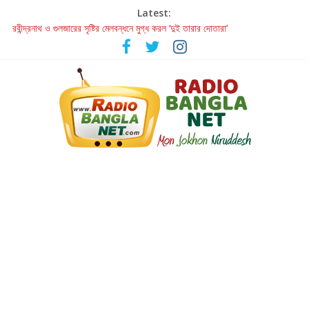
Latest:
রবীন্দ্রনাথ ও গুলজারের সৃষ্টির মেলবন্ধনে মুগ্ধ করল ‘দুই তারার দোতারা’
কলের গান থেকে রীলস্ — বাঙালির গান শোনার বিবর্তনের গল্প
জগন্নাথমঙ্গলম্ — বাংলায় প্রথমবার মঞ্চে এবার রথযাত্রার উদযাপন
Retribution: A Thought-Provoking Short Film That Challenges
Our Understanding of Justice
হাওয়া বদলের টলিউডে ‘তুমি এলে তাই’