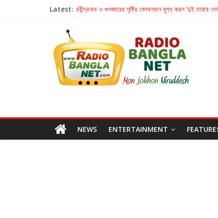
Latest:
রবীন্দ্রনাথ ও গুলজারের সৃষ্টির মেলবন্ধনে মুগ্ধ করল ‘দুই তারার দো
কলের গান থেকে রীলস্ — বাঙালির গান শোনার বিবর্তনের গল্প
জগন্নাথমঙ্গলম্ — বাংলায় প্রথমবার মঞ্চে এবার রথযাত্রার উদযা
Retribution: A Thought-Provoking Short Film 
হাওয়া বদলের টলিউডে ‘তুমি এলে তাই’
NEWS
ENTERTAINMENT
FEATURE