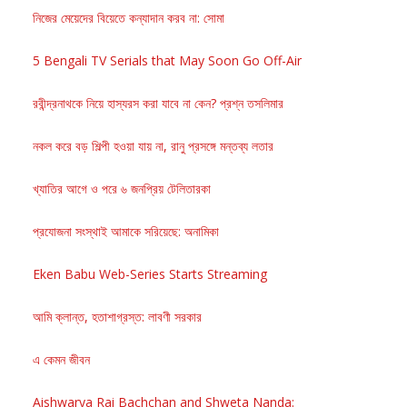
নিজের মেয়েদের বিয়েতে কন্যাদান করব না: সোমা
5 Bengali TV Serials that May Soon Go Off-Air
রবীন্দ্রনাথকে নিয়ে হাস্যরস করা যাবে না কেন? প্রশ্ন তসলিমার
নকল করে বড় শিল্পী হওয়া যায় না, রানু প্রসঙ্গে মন্তব্য লতার
খ্যাতির আগে ও পরে ৬ জনপ্রিয় টেলিতারকা
প্রযোজনা সংস্থাই আমাকে সরিয়েছে: অনামিকা
Eken Babu Web-Series Starts Streaming
আমি ক্লান্ত, হতাশাগ্রস্ত: লাবণী সরকার
এ কেমন জীবন
Aishwarya Rai Bachchan and Shweta Nanda: