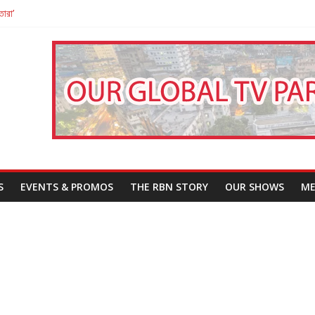
তারা’
পন
That Challenges Our Understanding of Justice
S
EVENTS & PROMOS
THE RBN STORY
OUR SHOWS
ME