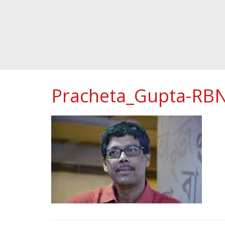
Pracheta_Gupta-RB