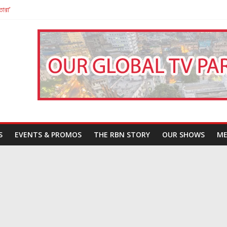
তারা’
পন
That Challenges Our Understanding of Justice
S
EVENTS & PROMOS
THE RBN STORY
OUR SHOWS
ME