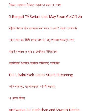
নিজের মেয়েদের বিয়েতে কন্যাদান করব না: সোমা
5 Bengali TV Serials that May Soon Go Off-Air
রবীন্দ্রনাথকে নিয়ে হাস্যরস করা যাবে না কেন? প্রশ্ন তসলিমার
নকল করে বড় শিল্পী হওয়া যায় না, রানু প্রসঙ্গে মন্তব্য লতার
খ্যাতির আগে ও পরে ৬ জনপ্রিয় টেলিতারকা
প্রযোজনা সংস্থাই আমাকে সরিয়েছে: অনামিকা
Eken Babu Web-Series Starts Streaming
আমি ক্লান্ত, হতাশাগ্রস্ত: লাবণী সরকার
এ কেমন জীবন
Aishwarya Rai Bachchan and Shweta Nanda: