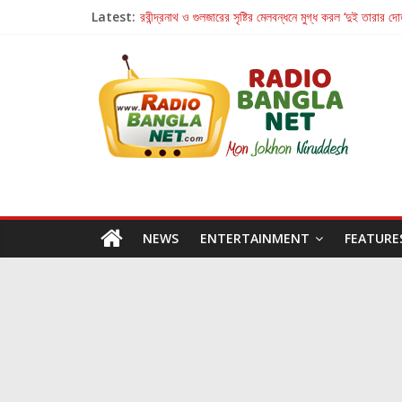
Latest:
রবীন্দ্রনাথ ও গুলজারের সৃষ্টির মেলবন্ধনে মুগ্ধ করল ‘দুই তারার দো
কলের গান থেকে রীলস্ — বাঙালির গান শোনার বিবর্তনের গল্প
জগন্নাথমঙ্গলম্ — বাংলায় প্রথমবার মঞ্চে এবার রথযাত্রার উদযা
Retribution: A Thought-Provoking Short Film 
হাওয়া বদলের টলিউডে ‘তুমি এলে তাই’
NEWS
ENTERTAINMENT
FEATURE