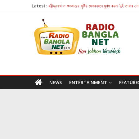
Latest:
রবীন্দ্রনাথ ও গুলজারের সৃষ্টির মেলবন্ধনে মুগ্ধ করল ‘দুই তারার দো
কলের গান থেকে রীলস্ — বাঙালির গান শোনার বিবর্তনের গল্প
জগন্নাথমঙ্গলম্ — বাংলায় প্রথমবার মঞ্চে এবার রথযাত্রার উদযা
Retribution: A Thought-Provoking Short Film 
হাওয়া বদলের টলিউডে ‘তুমি এলে তাই’
NEWS
ENTERTAINMENT
FEATURE