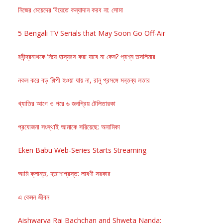
নিজের মেয়েদের বিয়েতে কন্যাদান করব না: সোমা
5 Bengali TV Serials that May Soon Go Off-Air
রবীন্দ্রনাথকে নিয়ে হাস্যরস করা যাবে না কেন? প্রশ্ন তসলিমার
নকল করে বড় শিল্পী হওয়া যায় না, রানু প্রসঙ্গে মন্তব্য লতার
খ্যাতির আগে ও পরে ৬ জনপ্রিয় টেলিতারকা
প্রযোজনা সংস্থাই আমাকে সরিয়েছে: অনামিকা
Eken Babu Web-Series Starts Streaming
আমি ক্লান্ত, হতাশাগ্রস্ত: লাবণী সরকার
এ কেমন জীবন
Aishwarya Rai Bachchan and Shweta Nanda: