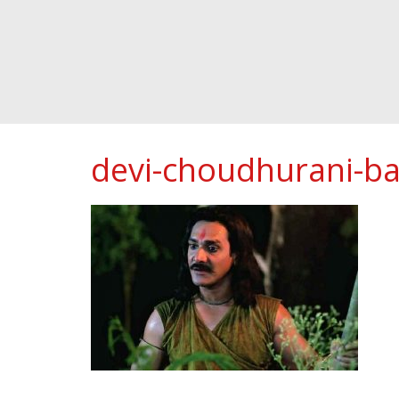
devi-choudhurani-ba