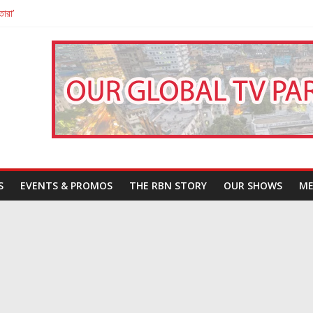
তারা’
পন
That Challenges Our Understanding of Justice
S
EVENTS & PROMOS
THE RBN STORY
OUR SHOWS
ME