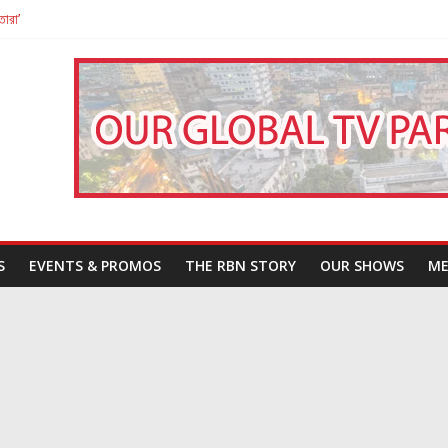
তারা’
পন
That Challenges Our Understanding of Justice
S
EVENTS & PROMOS
THE RBN STORY
OUR SHOWS
ME