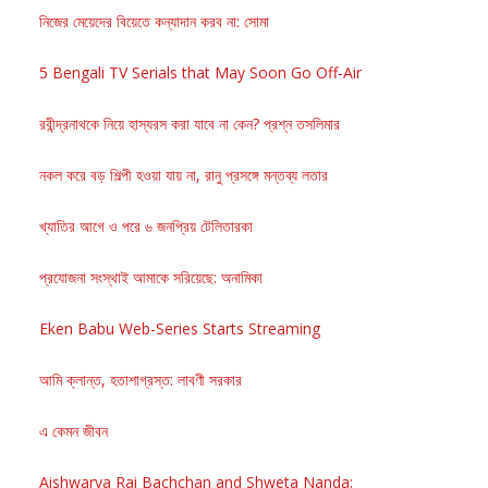
নিজের মেয়েদের বিয়েতে কন্যাদান করব না: সোমা
5 Bengali TV Serials that May Soon Go Off-Air
রবীন্দ্রনাথকে নিয়ে হাস্যরস করা যাবে না কেন? প্রশ্ন তসলিমার
নকল করে বড় শিল্পী হওয়া যায় না, রানু প্রসঙ্গে মন্তব্য লতার
খ্যাতির আগে ও পরে ৬ জনপ্রিয় টেলিতারকা
প্রযোজনা সংস্থাই আমাকে সরিয়েছে: অনামিকা
Eken Babu Web-Series Starts Streaming
আমি ক্লান্ত, হতাশাগ্রস্ত: লাবণী সরকার
এ কেমন জীবন
Aishwarya Rai Bachchan and Shweta Nanda: