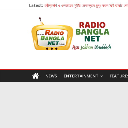
Latest:
রবীন্দ্রনাথ ও গুলজারের সৃষ্টির মেলবন্ধনে মুগ্ধ করল ‘দুই তারার দো
কলের গান থেকে রীলস্ — বাঙালির গান শোনার বিবর্তনের গল্প
জগন্নাথমঙ্গলম্ — বাংলায় প্রথমবার মঞ্চে এবার রথযাত্রার উদযা
Retribution: A Thought-Provoking Short Film 
হাওয়া বদলের টলিউডে ‘তুমি এলে তাই’
NEWS
ENTERTAINMENT
FEATURE