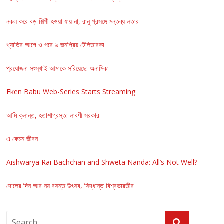
নকল করে বড় শিল্পী হওয়া যায় না, রানু প্রসঙ্গে মন্তব্য লতার
খ্যাতির আগে ও পরে ৬ জনপ্রিয় টেলিতারকা
প্রযোজনা সংস্থাই আমাকে সরিয়েছে: অনামিকা
Eken Babu Web-Series Starts Streaming
আমি ক্লান্ত, হতাশাগ্রস্ত: লাবণী সরকার
এ কেমন জীবন
Aishwarya Rai Bachchan and Shweta Nanda: All’s Not Well?
দোলের দিন আর নয় বসন্ত উৎসব, সিদ্ধান্ত বিশ্বভারতীর