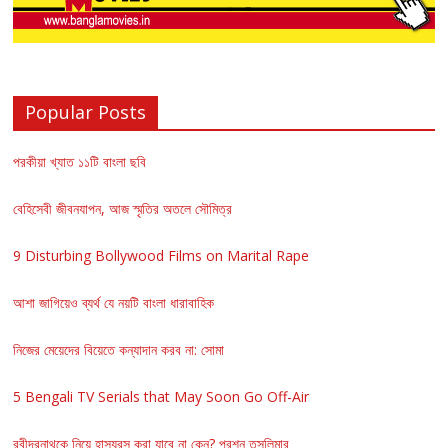
Popular Posts
পরকীয়া খ্যাত ১১টি বাংলা ছবি
বেহিসেবী জীবনযাপন, আজ স্মৃতির অতলে সৌমিত্র
9 Disturbing Bollywood Films on Marital Rape
আশা জাগিয়েও ব্যর্থ যে নয়টি বাংলা ধারাবাহিক
নিজের মেয়েদের বিয়েতে কন্যাদান করব না: সোমা
5 Bengali TV Serials that May Soon Go Off-Air
রবীন্দ্রনাথকে নিয়ে হাস্যরস করা যাবে না কেন? প্রশ্ন তসলিমার