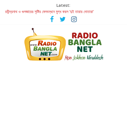
Latest:
রবীন্দ্রনাথ ও গুলজারের সৃষ্টির মেলবন্ধনে মুগ্ধ করল ‘দুই তারার দোতারা’
কলের গান থেকে রীলস্ — বাঙালির গান শোনার বিবর্তনের গল্প
জগন্নাথমঙ্গলম্ — বাংলায় প্রথমবার মঞ্চে এবার রথযাত্রার উদযাপন
Retribution: A Thought-Provoking Short Film That Challenges
Our Understanding of Justice
হাওয়া বদলের টলিউডে ‘তুমি এলে তাই’