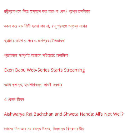
রবীন্দ্রনাথকে নিয়ে হাস্যরস করা যাবে না কেন? প্রশ্ন তসলিমার
নকল করে বড় শিল্পী হওয়া যায় না, রানু প্রসঙ্গে মন্তব্য লতার
খ্যাতির আগে ও পরে ৬ জনপ্রিয় টেলিতারকা
প্রযোজনা সংস্থাই আমাকে সরিয়েছে: অনামিকা
Eken Babu Web-Series Starts Streaming
আমি ক্লান্ত, হতাশাগ্রস্ত: লাবণী সরকার
এ কেমন জীবন
Aishwarya Rai Bachchan and Shweta Nanda: All’s Not Well?
দোলের দিন আর নয় বসন্ত উৎসব, সিদ্ধান্ত বিশ্বভারতীর