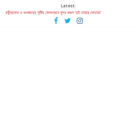
Latest:
রবীন্দ্রনাথ ও গুলজারের সৃষ্টির মেলবন্ধনে মুগ্ধ করল ‘দুই তারার দোতারা’
কলের গান থেকে রীলস্ — বাঙালির গান শোনার বিবর্তনের গল্প
জগন্নাথমঙ্গলম্ — বাংলায় প্রথমবার মঞ্চে এবার রথযাত্রার উদযাপন
Retribution: A Thought-Provoking Short Film That Challenges
Our Understanding of Justice
হাওয়া বদলের টলিউডে ‘তুমি এলে তাই’