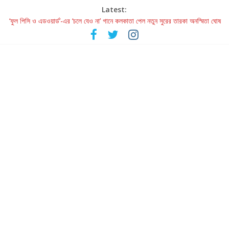
Latest:
‘ফুল পিসি ও এডওয়ার্ড’-এর ‘চলে যেও না’ গানে কলকাতা পেল নতুন সুরের তারকা অনস্মিতা ঘোষ
রবীন্দ্রনাথ ও গুলজারের সৃষ্টির মেলবন্ধনে মুগ্ধ করল ‘দুই তারার দোতারা’
কলের গান থেকে রীলস্ — বাঙালির গান শোনার বিবর্তনের গল্প
জগন্নাথমঙ্গলম্ — বাংলায় প্রথমবার মঞ্চে এবার রথযাত্রার উদযাপন
Retribution: A Thought-Provoking Short Film That Challenges
Our Understanding of Justice