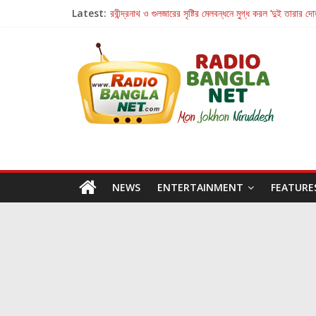
Latest:
রবীন্দ্রনাথ ও গুলজারের সৃষ্টির মেলবন্ধনে মুগ্ধ করল ‘দুই তারার দো
কলের গান থেকে রীলস্ — বাঙালির গান শোনার বিবর্তনের গল্প
জগন্নাথমঙ্গলম্ — বাংলায় প্রথমবার মঞ্চে এবার রথযাত্রার উদযা
Retribution: A Thought-Provoking Short Film 
হাওয়া বদলের টলিউডে ‘তুমি এলে তাই’
NEWS
ENTERTAINMENT
FEATURE