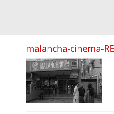
malancha-cinema-R