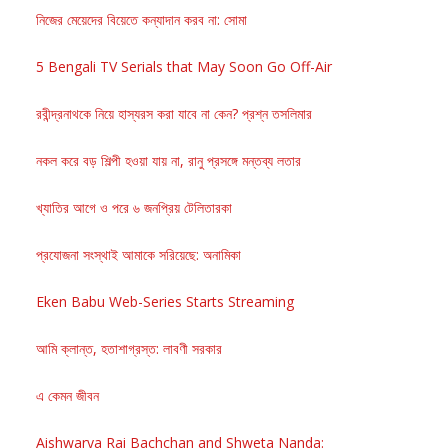
নিজের মেয়েদের বিয়েতে কন্যাদান করব না: সোমা
5 Bengali TV Serials that May Soon Go Off-Air
রবীন্দ্রনাথকে নিয়ে হাস্যরস করা যাবে না কেন? প্রশ্ন তসলিমার
নকল করে বড় শিল্পী হওয়া যায় না, রানু প্রসঙ্গে মন্তব্য লতার
খ্যাতির আগে ও পরে ৬ জনপ্রিয় টেলিতারকা
প্রযোজনা সংস্থাই আমাকে সরিয়েছে: অনামিকা
Eken Babu Web-Series Starts Streaming
আমি ক্লান্ত, হতাশাগ্রস্ত: লাবণী সরকার
এ কেমন জীবন
Aishwarya Rai Bachchan and Shweta Nanda: