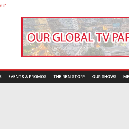
তারা’
পন
That Challenges Our Understanding of Justice
S
EVENTS & PROMOS
THE RBN STORY
OUR SHOWS
ME