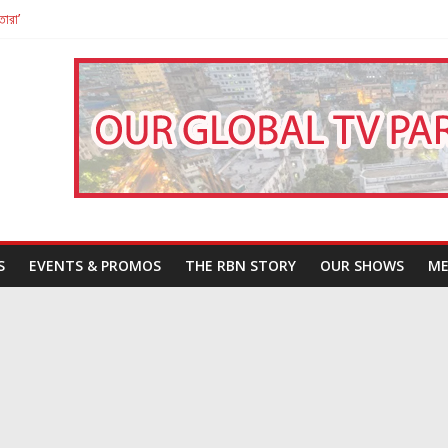
তারা’
পন
That Challenges Our Understanding of Justice
S
EVENTS & PROMOS
THE RBN STORY
OUR SHOWS
ME