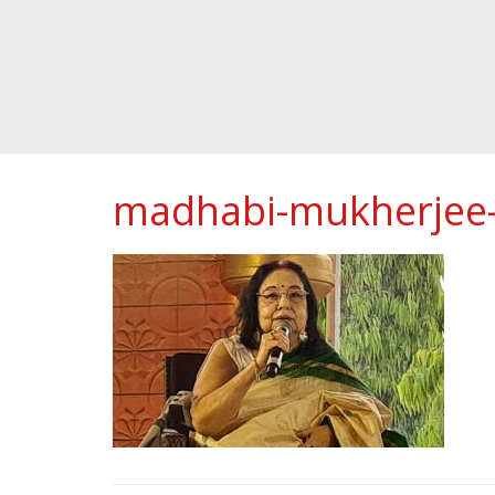
madhabi-mukherjee