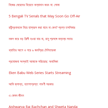
নিজের মেয়েদের বিয়েতে কন্যাদান করব না: সোমা
5 Bengali TV Serials that May Soon Go Off-Air
রবীন্দ্রনাথকে নিয়ে হাস্যরস করা যাবে না কেন? প্রশ্ন তসলিমার
নকল করে বড় শিল্পী হওয়া যায় না, রানু প্রসঙ্গে মন্তব্য লতার
খ্যাতির আগে ও পরে ৬ জনপ্রিয় টেলিতারকা
প্রযোজনা সংস্থাই আমাকে সরিয়েছে: অনামিকা
Eken Babu Web-Series Starts Streaming
আমি ক্লান্ত, হতাশাগ্রস্ত: লাবণী সরকার
এ কেমন জীবন
Aishwarya Rai Bachchan and Shweta Nanda: