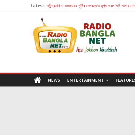
Latest:
রবীন্দ্রনাথ ও গুলজারের সৃষ্টির মেলবন্ধনে মুগ্ধ করল ‘দুই তারার দো
কলের গান থেকে রীলস্ — বাঙালির গান শোনার বিবর্তনের গল্প
জগন্নাথমঙ্গলম্ — বাংলায় প্রথমবার মঞ্চে এবার রথযাত্রার উদযা
Retribution: A Thought-Provoking Short Film 
হাওয়া বদলের টলিউডে ‘তুমি এলে তাই’
NEWS
ENTERTAINMENT
FEATURE