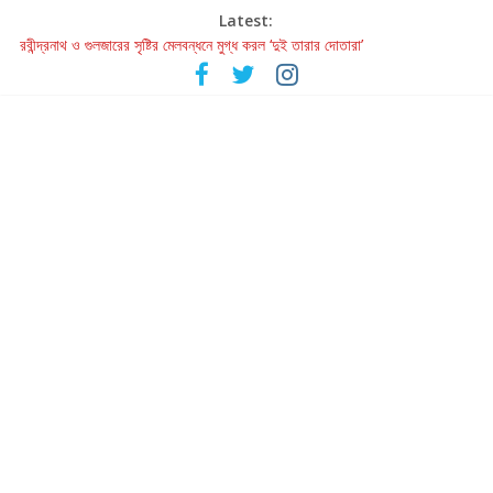
Latest:
রবীন্দ্রনাথ ও গুলজারের সৃষ্টির মেলবন্ধনে মুগ্ধ করল ‘দুই তারার দোতারা’
কলের গান থেকে রীলস্ — বাঙালির গান শোনার বিবর্তনের গল্প
জগন্নাথমঙ্গলম্ — বাংলায় প্রথমবার মঞ্চে এবার রথযাত্রার উদযাপন
Retribution: A Thought-Provoking Short Film That Challenges
Our Understanding of Justice
হাওয়া বদলের টলিউডে ‘তুমি এলে তাই’