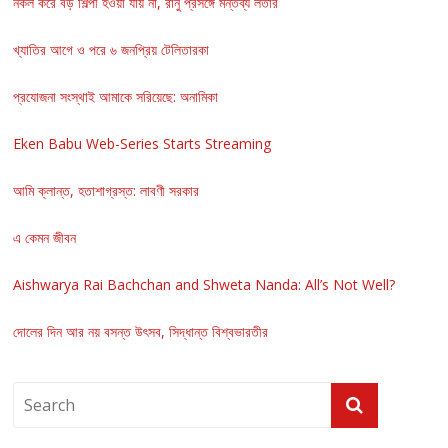
নকল করে বড় শিল্পী হওয়া যায় না, রানু প্রসঙ্গে মন্তব্য লতার
খ্যাতির আগে ও পরে ৬ জনপ্রিয় টেলিতারকা
প্রযোজনা সংস্থাই আমাকে সরিয়েছে: অনামিকা
Eken Babu Web-Series Starts Streaming
আমি ক্লান্ত, হতাশাগ্রস্ত: লাবণী সরকার
এ কেমন জীবন
Aishwarya Rai Bachchan and Shweta Nanda: All’s Not Well?
দোলের দিন আর নয় বসন্ত উৎসব, সিদ্ধান্ত বিশ্বভারতীর