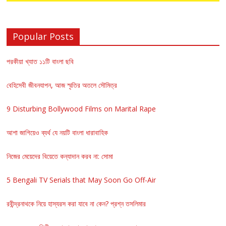
Popular Posts
পরকীয়া খ্যাত ১১টি বাংলা ছবি
বেহিসেবী জীবনযাপন, আজ স্মৃতির অতলে সৌমিত্র
9 Disturbing Bollywood Films on Marital Rape
আশা জাগিয়েও ব্যর্থ যে নয়টি বাংলা ধারাবাহিক
নিজের মেয়েদের বিয়েতে কন্যাদান করব না: সোমা
5 Bengali TV Serials that May Soon Go Off-Air
রবীন্দ্রনাথকে নিয়ে হাস্যরস করা যাবে না কেন? প্রশ্ন তসলিমার