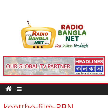
konttho-film-RBN