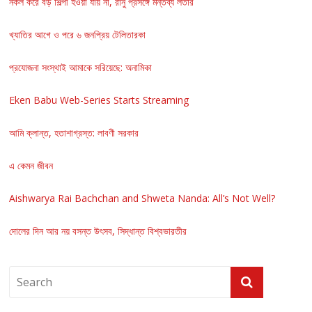
নকল করে বড় শিল্পী হওয়া যায় না, রানু প্রসঙ্গে মন্তব্য লতার
খ্যাতির আগে ও পরে ৬ জনপ্রিয় টেলিতারকা
প্রযোজনা সংস্থাই আমাকে সরিয়েছে: অনামিকা
Eken Babu Web-Series Starts Streaming
আমি ক্লান্ত, হতাশাগ্রস্ত: লাবণী সরকার
এ কেমন জীবন
Aishwarya Rai Bachchan and Shweta Nanda: All’s Not Well?
দোলের দিন আর নয় বসন্ত উৎসব, সিদ্ধান্ত বিশ্বভারতীর