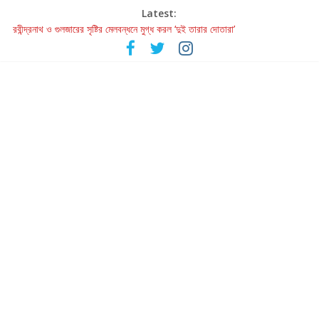
Latest:
রবীন্দ্রনাথ ও গুলজারের সৃষ্টির মেলবন্ধনে মুগ্ধ করল ‘দুই তারার দোতারা’
কলের গান থেকে রীলস্ — বাঙালির গান শোনার বিবর্তনের গল্প
জগন্নাথমঙ্গলম্ — বাংলায় প্রথমবার মঞ্চে এবার রথযাত্রার উদযাপন
Retribution: A Thought-Provoking Short Film That Challenges
Our Understanding of Justice
হাওয়া বদলের টলিউডে ‘তুমি এলে তাই’