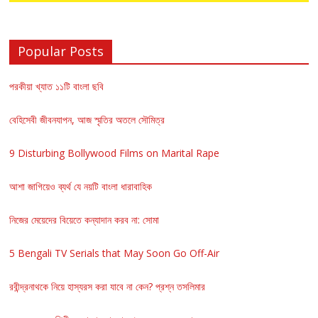
Popular Posts
পরকীয়া খ্যাত ১১টি বাংলা ছবি
বেহিসেবী জীবনযাপন, আজ স্মৃতির অতলে সৌমিত্র
9 Disturbing Bollywood Films on Marital Rape
আশা জাগিয়েও ব্যর্থ যে নয়টি বাংলা ধারাবাহিক
নিজের মেয়েদের বিয়েতে কন্যাদান করব না: সোমা
5 Bengali TV Serials that May Soon Go Off-Air
রবীন্দ্রনাথকে নিয়ে হাস্যরস করা যাবে না কেন? প্রশ্ন তসলিমার