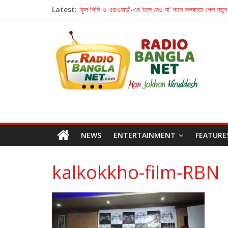
Latest:
‘ফুল পিসি ও এডওয়ার্ড’-এর ‘চলে যেও না’ গানে কলকাতা পেল নতুন
রবীন্দ্রনাথ ও গুলজারের সৃষ্টির মেলবন্ধনে মুগ্ধ করল ‘দুই তারার দো
কলের গান থেকে রীলস্ — বাঙালির গান শোনার বিবর্তনের গল্প
জগন্নাথমঙ্গলম্ — বাংলায় প্রথমবার মঞ্চে এবার রথযাত্রার উদযা
Retribution: A Thought-Provoking Short Film 
NEWS
ENTERTAINMENT
FEATURE
kalkokkho-film-RBN