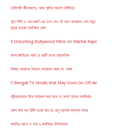
বেহিসেবী জীবনযাপন, আজ স্মৃতির অতলে সৌমিত্র
‘ফুল পিসি ও এডওয়ার্ড’-এর ‘চলে যেও না’ গানে কলকাতা পেল নতুন
সুরের তারকা অনস্মিতা ঘোষ
9 Disturbing Bollywood Films on Marital Rape
আশা জাগিয়েও ব্যর্থ যে নয়টি বাংলা ধারাবাহিক
নিজের মেয়েদের বিয়েতে কন্যাদান করব না: সোমা
5 Bengali TV Serials that May Soon Go Off-Air
রবীন্দ্রনাথকে নিয়ে হাস্যরস করা যাবে না কেন? প্রশ্ন তসলিমার
নকল করে বড় শিল্পী হওয়া যায় না, রানু প্রসঙ্গে মন্তব্য লতার
খ্যাতির আগে ও পরে ৬ জনপ্রিয় টেলিতারকা