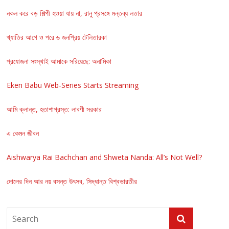
নকল করে বড় শিল্পী হওয়া যায় না, রানু প্রসঙ্গে মন্তব্য লতার
খ্যাতির আগে ও পরে ৬ জনপ্রিয় টেলিতারকা
প্রযোজনা সংস্থাই আমাকে সরিয়েছে: অনামিকা
Eken Babu Web-Series Starts Streaming
আমি ক্লান্ত, হতাশাগ্রস্ত: লাবণী সরকার
এ কেমন জীবন
Aishwarya Rai Bachchan and Shweta Nanda: All’s Not Well?
দোলের দিন আর নয় বসন্ত উৎসব, সিদ্ধান্ত বিশ্বভারতীর