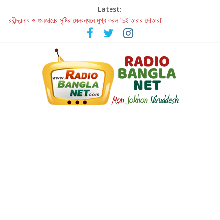
Latest:
রবীন্দ্রনাথ ও গুলজারের সৃষ্টির মেলবন্ধনে মুগ্ধ করল ‘দুই তারার দোতারা’
কলের গান থেকে রীলস্ — বাঙালির গান শোনার বিবর্তনের গল্প
জগন্নাথমঙ্গলম্ — বাংলায় প্রথমবার মঞ্চে এবার রথযাত্রার উদযাপন
Retribution: A Thought-Provoking Short Film That Challenges
Our Understanding of Justice
হাওয়া বদলের টলিউডে ‘তুমি এলে তাই’