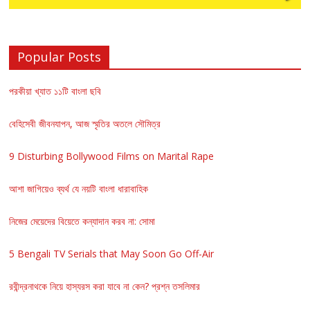
Popular Posts
পরকীয়া খ্যাত ১১টি বাংলা ছবি
বেহিসেবী জীবনযাপন, আজ স্মৃতির অতলে সৌমিত্র
9 Disturbing Bollywood Films on Marital Rape
আশা জাগিয়েও ব্যর্থ যে নয়টি বাংলা ধারাবাহিক
নিজের মেয়েদের বিয়েতে কন্যাদান করব না: সোমা
5 Bengali TV Serials that May Soon Go Off-Air
রবীন্দ্রনাথকে নিয়ে হাস্যরস করা যাবে না কেন? প্রশ্ন তসলিমার