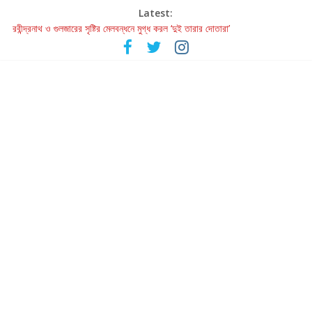
Latest:
রবীন্দ্রনাথ ও গুলজারের সৃষ্টির মেলবন্ধনে মুগ্ধ করল ‘দুই তারার দোতারা’
কলের গান থেকে রীলস্ — বাঙালির গান শোনার বিবর্তনের গল্প
জগন্নাথমঙ্গলম্ — বাংলায় প্রথমবার মঞ্চে এবার রথযাত্রার উদযাপন
Retribution: A Thought-Provoking Short Film That Challenges
Our Understanding of Justice
হাওয়া বদলের টলিউডে ‘তুমি এলে তাই’