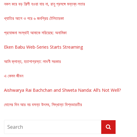
নকল করে বড় শিল্পী হওয়া যায় না, রানু প্রসঙ্গে মন্তব্য লতার
খ্যাতির আগে ও পরে ৬ জনপ্রিয় টেলিতারকা
প্রযোজনা সংস্থাই আমাকে সরিয়েছে: অনামিকা
Eken Babu Web-Series Starts Streaming
আমি ক্লান্ত, হতাশাগ্রস্ত: লাবণী সরকার
এ কেমন জীবন
Aishwarya Rai Bachchan and Shweta Nanda: All’s Not Well?
দোলের দিন আর নয় বসন্ত উৎসব, সিদ্ধান্ত বিশ্বভারতীর