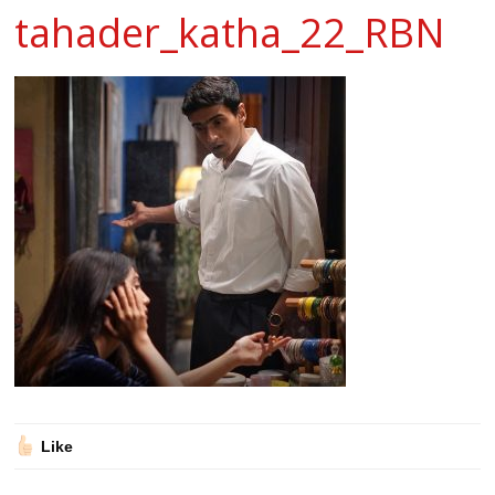
tahader_katha_22_RBN
Like