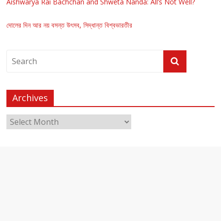
Aishwarya Rai Bachchan and Shweta Nanda: All’s Not Well?
দোলের দিন আর নয় বসন্ত উৎসব, সিদ্ধান্ত বিশ্বভারতীর
Archives