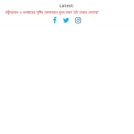
Latest:
রবীন্দ্রনাথ ও গুলজারের সৃষ্টির মেলবন্ধনে মুগ্ধ করল ‘দুই তারার দোতারা’
কলের গান থেকে রীলস্ — বাঙালির গান শোনার বিবর্তনের গল্প
জগন্নাথমঙ্গলম্ — বাংলায় প্রথমবার মঞ্চে এবার রথযাত্রার উদযাপন
Retribution: A Thought-Provoking Short Film That Challenges
Our Understanding of Justice
হাওয়া বদলের টলিউডে ‘তুমি এলে তাই’