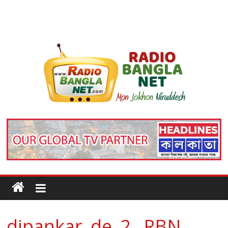
dipankar_de_2_ RBN