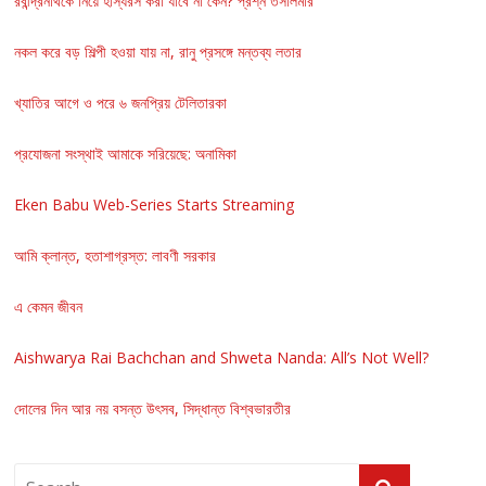
রবীন্দ্রনাথকে নিয়ে হাস্যরস করা যাবে না কেন? প্রশ্ন তসলিমার
নকল করে বড় শিল্পী হওয়া যায় না, রানু প্রসঙ্গে মন্তব্য লতার
খ্যাতির আগে ও পরে ৬ জনপ্রিয় টেলিতারকা
প্রযোজনা সংস্থাই আমাকে সরিয়েছে: অনামিকা
Eken Babu Web-Series Starts Streaming
আমি ক্লান্ত, হতাশাগ্রস্ত: লাবণী সরকার
এ কেমন জীবন
Aishwarya Rai Bachchan and Shweta Nanda: All’s Not Well?
দোলের দিন আর নয় বসন্ত উৎসব, সিদ্ধান্ত বিশ্বভারতীর