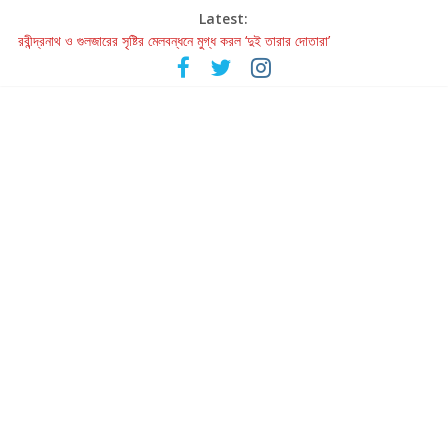
Latest:
রবীন্দ্রনাথ ও গুলজারের সৃষ্টির মেলবন্ধনে মুগ্ধ করল ‘দুই তারার দোতারা’
কলের গান থেকে রীলস্ — বাঙালির গান শোনার বিবর্তনের গল্প
জগন্নাথমঙ্গলম্ — বাংলায় প্রথমবার মঞ্চে এবার রথযাত্রার উদযাপন
Retribution: A Thought-Provoking Short Film That Challenges
Our Understanding of Justice
হাওয়া বদলের টলিউডে ‘তুমি এলে তাই’