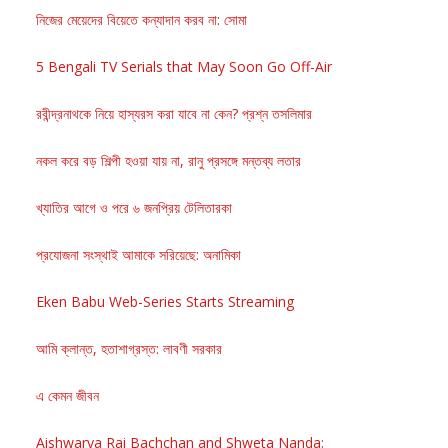
নিজের মেয়েদের বিয়েতে কন্যাদান করব না: সোমা
5 Bengali TV Serials that May Soon Go Off-Air
রবীন্দ্রনাথকে নিয়ে হাস্যরস করা যাবে না কেন? প্রশ্ন তসলিমার
নকল করে বড় শিল্পী হওয়া যায় না, রানু প্রসঙ্গে মন্তব্য লতার
খ্যাতির আগে ও পরে ৬ জনপ্রিয় টেলিতারকা
প্রযোজনা সংস্থাই আমাকে সরিয়েছে: অনামিকা
Eken Babu Web-Series Starts Streaming
আমি ক্লান্ত, হতাশাগ্রস্ত: লাবণী সরকার
এ কেমন জীবন
Aishwarya Rai Bachchan and Shweta Nanda: