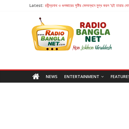
Latest:
রবীন্দ্রনাথ ও গুলজারের সৃষ্টির মেলবন্ধনে মুগ্ধ করল ‘দুই তারার দো
কলের গান থেকে রীলস্ — বাঙালির গান শোনার বিবর্তনের গল্প
জগন্নাথমঙ্গলম্ — বাংলায় প্রথমবার মঞ্চে এবার রথযাত্রার উদযা
Retribution: A Thought-Provoking Short Film 
হাওয়া বদলের টলিউডে ‘তুমি এলে তাই’
NEWS
ENTERTAINMENT
FEATURE