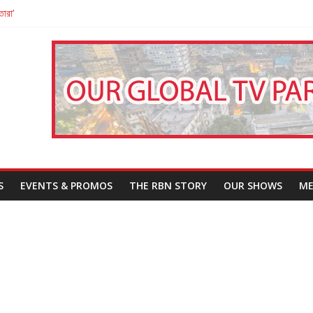
তারা’
পন
That Challenges Our Understanding of Justice
S
EVENTS & PROMOS
THE RBN STORY
OUR SHOWS
ME