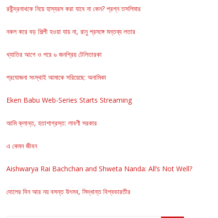
রবীন্দ্রনাথকে নিয়ে হাস্যরস করা যাবে না কেন? প্রশ্ন তসলিমার
নকল করে বড় শিল্পী হওয়া যায় না, রানু প্রসঙ্গে মন্তব্য লতার
খ্যাতির আগে ও পরে ৬ জনপ্রিয় টেলিতারকা
প্রযোজনা সংস্থাই আমাকে সরিয়েছে: অনামিকা
Eken Babu Web-Series Starts Streaming
আমি ক্লান্ত, হতাশাগ্রস্ত: লাবণী সরকার
এ কেমন জীবন
Aishwarya Rai Bachchan and Shweta Nanda: All’s Not Well?
দোলের দিন আর নয় বসন্ত উৎসব, সিদ্ধান্ত বিশ্বভারতীর