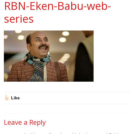
RBN-Eken-Babu-web-
series
Like
Leave a Reply