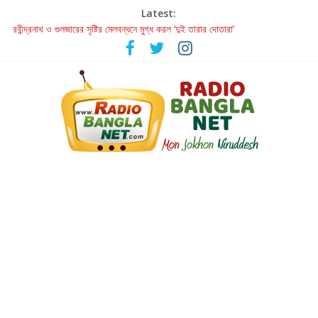
Latest:
রবীন্দ্রনাথ ও গুলজারের সৃষ্টির মেলবন্ধনে মুগ্ধ করল ‘দুই তারার দোতারা’
কলের গান থেকে রীলস্ — বাঙালির গান শোনার বিবর্তনের গল্প
জগন্নাথমঙ্গলম্ — বাংলায় প্রথমবার মঞ্চে এবার রথযাত্রার উদযাপন
Retribution: A Thought-Provoking Short Film That Challenges
Our Understanding of Justice
হাওয়া বদলের টলিউডে ‘তুমি এলে তাই’