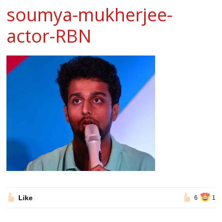
soumya-mukherjee-
actor-RBN
Like
6
1