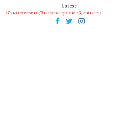
Latest:
রবীন্দ্রনাথ ও গুলজারের সৃষ্টির মেলবন্ধনে মুগ্ধ করল ‘দুই তারার দোতারা’
কলের গান থেকে রীলস্ — বাঙালির গান শোনার বিবর্তনের গল্প
জগন্নাথমঙ্গলম্ — বাংলায় প্রথমবার মঞ্চে এবার রথযাত্রার উদযাপন
Retribution: A Thought-Provoking Short Film That Challenges
Our Understanding of Justice
হাওয়া বদলের টলিউডে ‘তুমি এলে তাই’