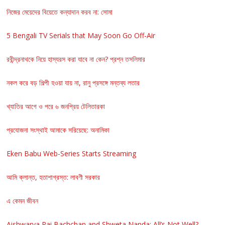
নিজের মেয়েদের বিয়েতে কন্যাদান করব না: সোমা
5 Bengali TV Serials that May Soon Go Off-Air
রবীন্দ্রনাথকে নিয়ে হাস্যরস করা যাবে না কেন? প্রশ্ন তসলিমার
নকল করে বড় শিল্পী হওয়া যায় না, রানু প্রসঙ্গে মন্তব্য লতার
খ্যাতির আগে ও পরে ৬ জনপ্রিয় টেলিতারকা
প্রযোজনা সংস্থাই আমাকে সরিয়েছে: অনামিকা
Eken Babu Web-Series Starts Streaming
আমি ক্লান্ত, হতাশাগ্রস্ত: লাবণী সরকার
এ কেমন জীবন
Aishwarya Rai Bachchan and Shweta Nanda: All’s Not Well?