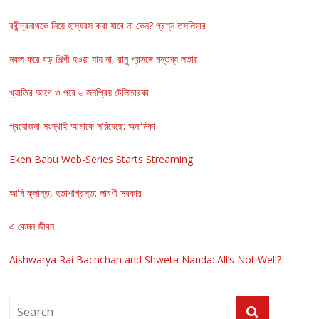
রবীন্দ্রনাথকে নিয়ে হাস্যরস করা যাবে না কেন? প্রশ্ন তসলিমার
নকল করে বড় শিল্পী হওয়া যায় না, রানু প্রসঙ্গে মন্তব্য লতার
খ্যাতির আগে ও পরে ৬ জনপ্রিয় টেলিতারকা
প্রযোজনা সংস্থাই আমাকে সরিয়েছে: অনামিকা
Eken Babu Web-Series Starts Streaming
আমি ক্লান্ত, হতাশাগ্রস্ত: লাবণী সরকার
এ কেমন জীবন
Aishwarya Rai Bachchan and Shweta Nanda: All’s Not Well?