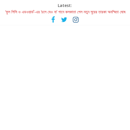
Latest:
‘ফুল পিসি ও এডওয়ার্ড’-এর ‘চলে যেও না’ গানে কলকাতা পেল নতুন সুরের তারকা অনস্মিতা ঘোষ
রবীন্দ্রনাথ ও গুলজারের সৃষ্টির মেলবন্ধনে মুগ্ধ করল ‘দুই তারার দোতারা’
কলের গান থেকে রীলস্ — বাঙালির গান শোনার বিবর্তনের গল্প
জগন্নাথমঙ্গলম্ — বাংলায় প্রথমবার মঞ্চে এবার রথযাত্রার উদযাপন
Retribution: A Thought-Provoking Short Film That Challenges
Our Understanding of Justice