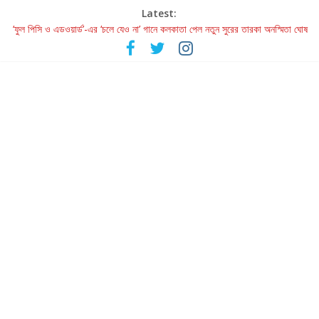
Latest:
‘ফুল পিসি ও এডওয়ার্ড’-এর ‘চলে যেও না’ গানে কলকাতা পেল নতুন সুরের তারকা অনস্মিতা ঘোষ
রবীন্দ্রনাথ ও গুলজারের সৃষ্টির মেলবন্ধনে মুগ্ধ করল ‘দুই তারার দোতারা’
কলের গান থেকে রীলস্ — বাঙালির গান শোনার বিবর্তনের গল্প
জগন্নাথমঙ্গলম্ — বাংলায় প্রথমবার মঞ্চে এবার রথযাত্রার উদযাপন
Retribution: A Thought-Provoking Short Film That Challenges
Our Understanding of Justice