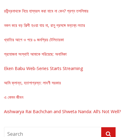
রবীন্দ্রনাথকে নিয়ে হাস্যরস করা যাবে না কেন? প্রশ্ন তসলিমার
নকল করে বড় শিল্পী হওয়া যায় না, রানু প্রসঙ্গে মন্তব্য লতার
খ্যাতির আগে ও পরে ৬ জনপ্রিয় টেলিতারকা
প্রযোজনা সংস্থাই আমাকে সরিয়েছে: অনামিকা
Eken Babu Web-Series Starts Streaming
আমি ক্লান্ত, হতাশাগ্রস্ত: লাবণী সরকার
এ কেমন জীবন
Aishwarya Rai Bachchan and Shweta Nanda: All’s Not Well?