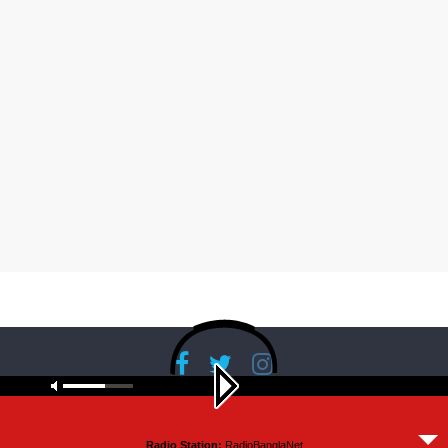
Copyright © 2026
RadioBanglaNet
. All rights reserved.
Radio Station:
RadioBanglaNet