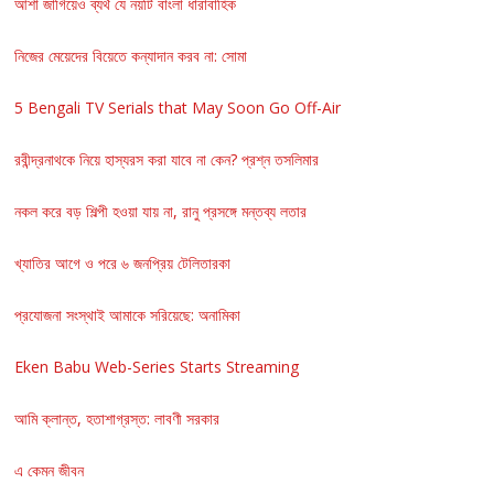
আশা জাগিয়েও ব্যর্থ যে নয়টি বাংলা ধারাবাহিক
নিজের মেয়েদের বিয়েতে কন্যাদান করব না: সোমা
5 Bengali TV Serials that May Soon Go Off-Air
রবীন্দ্রনাথকে নিয়ে হাস্যরস করা যাবে না কেন? প্রশ্ন তসলিমার
নকল করে বড় শিল্পী হওয়া যায় না, রানু প্রসঙ্গে মন্তব্য লতার
খ্যাতির আগে ও পরে ৬ জনপ্রিয় টেলিতারকা
প্রযোজনা সংস্থাই আমাকে সরিয়েছে: অনামিকা
Eken Babu Web-Series Starts Streaming
আমি ক্লান্ত, হতাশাগ্রস্ত: লাবণী সরকার
এ কেমন জীবন