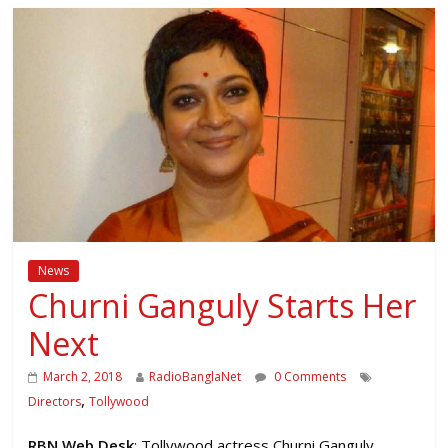
News
Churni Ganguly Starts Her
Next
March 2, 2018
RadioBanglaNet
0 Comments
,
Directors
Tollywood
RBN Web Desk
: Tollywood actress Churni Ganguly,