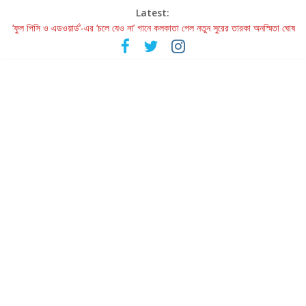
Latest:
‘ফুল পিসি ও এডওয়ার্ড’-এর ‘চলে যেও না’ গানে কলকাতা পেল নতুন সুরের তারকা অনস্মিতা ঘোষ
রবীন্দ্রনাথ ও গুলজারের সৃষ্টির মেলবন্ধনে মুগ্ধ করল ‘দুই তারার দোতারা’
কলের গান থেকে রীলস্ — বাঙালির গান শোনার বিবর্তনের গল্প
জগন্নাথমঙ্গলম্ — বাংলায় প্রথমবার মঞ্চে এবার রথযাত্রার উদযাপন
Retribution: A Thought-Provoking Short Film That Challenges
Our Understanding of Justice