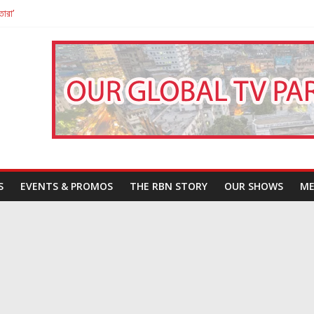
তারা’
পন
That Challenges Our Understanding of Justice
S
EVENTS & PROMOS
THE RBN STORY
OUR SHOWS
ME