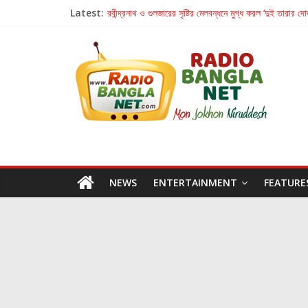
Latest:
রবীন্দ্রনাথ ও গুলজারের সৃষ্টির মেলবন্ধনে মুগ্ধ করল ‘দুই তারার দো
কলের গান থেকে রীলস্ — বাঙালির গান শোনার বিবর্তনের গল্প
জগন্নাথমঙ্গলম্ — বাংলায় প্রথমবার মঞ্চে এবার রথযাত্রার উদযা
Retribution: A Thought-Provoking Short Film 
হাওয়া বদলের টলিউডে ‘তুমি এলে তাই’
NEWS
ENTERTAINMENT
FEATURE