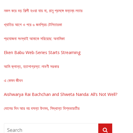
নকল করে বড় শিল্পী হওয়া যায় না, রানু প্রসঙ্গে মন্তব্য লতার
খ্যাতির আগে ও পরে ৬ জনপ্রিয় টেলিতারকা
প্রযোজনা সংস্থাই আমাকে সরিয়েছে: অনামিকা
Eken Babu Web-Series Starts Streaming
আমি ক্লান্ত, হতাশাগ্রস্ত: লাবণী সরকার
এ কেমন জীবন
Aishwarya Rai Bachchan and Shweta Nanda: All’s Not Well?
দোলের দিন আর নয় বসন্ত উৎসব, সিদ্ধান্ত বিশ্বভারতীর