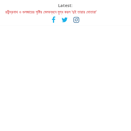
Latest:
রবীন্দ্রনাথ ও গুলজারের সৃষ্টির মেলবন্ধনে মুগ্ধ করল ‘দুই তারার দোতারা’
কলের গান থেকে রীলস্ — বাঙালির গান শোনার বিবর্তনের গল্প
জগন্নাথমঙ্গলম্ — বাংলায় প্রথমবার মঞ্চে এবার রথযাত্রার উদযাপন
Retribution: A Thought-Provoking Short Film That Challenges
Our Understanding of Justice
হাওয়া বদলের টলিউডে ‘তুমি এলে তাই’