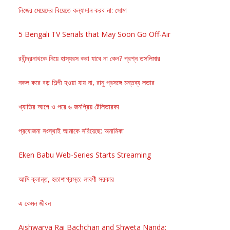
নিজের মেয়েদের বিয়েতে কন্যাদান করব না: সোমা
5 Bengali TV Serials that May Soon Go Off-Air
রবীন্দ্রনাথকে নিয়ে হাস্যরস করা যাবে না কেন? প্রশ্ন তসলিমার
নকল করে বড় শিল্পী হওয়া যায় না, রানু প্রসঙ্গে মন্তব্য লতার
খ্যাতির আগে ও পরে ৬ জনপ্রিয় টেলিতারকা
প্রযোজনা সংস্থাই আমাকে সরিয়েছে: অনামিকা
Eken Babu Web-Series Starts Streaming
আমি ক্লান্ত, হতাশাগ্রস্ত: লাবণী সরকার
এ কেমন জীবন
Aishwarya Rai Bachchan and Shweta Nanda: