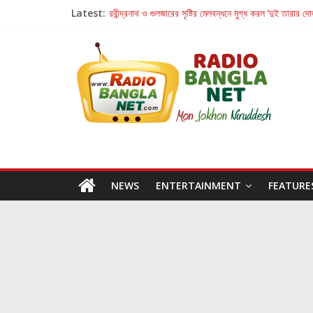
Latest:
রবীন্দ্রনাথ ও গুলজারের সৃষ্টির মেলবন্ধনে মুগ্ধ করল ‘দুই তারার দো
কলের গান থেকে রীলস্ — বাঙালির গান শোনার বিবর্তনের গল্প
জগন্নাথমঙ্গলম্ — বাংলায় প্রথমবার মঞ্চে এবার রথযাত্রার উদযা
Retribution: A Thought-Provoking Short Film 
হাওয়া বদলের টলিউডে ‘তুমি এলে তাই’
NEWS
ENTERTAINMENT
FEATURE