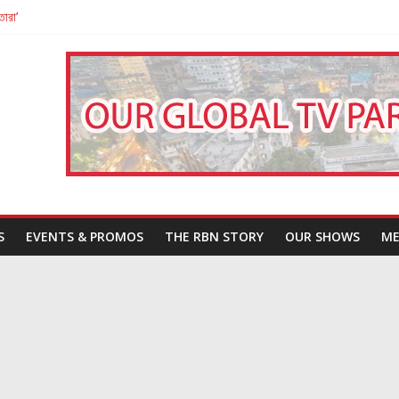
তারা’
পন
That Challenges Our Understanding of Justice
S
EVENTS & PROMOS
THE RBN STORY
OUR SHOWS
ME