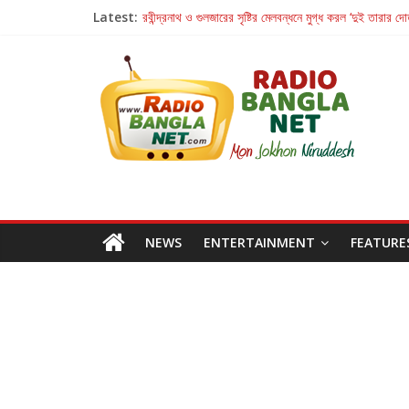
Latest:
রবীন্দ্রনাথ ও গুলজারের সৃষ্টির মেলবন্ধনে মুগ্ধ করল ‘দুই তারার দো
কলের গান থেকে রীলস্ — বাঙালির গান শোনার বিবর্তনের গল্প
জগন্নাথমঙ্গলম্ — বাংলায় প্রথমবার মঞ্চে এবার রথযাত্রার উদযা
Retribution: A Thought-Provoking Short Film 
হাওয়া বদলের টলিউডে ‘তুমি এলে তাই’
NEWS
ENTERTAINMENT
FEATURE