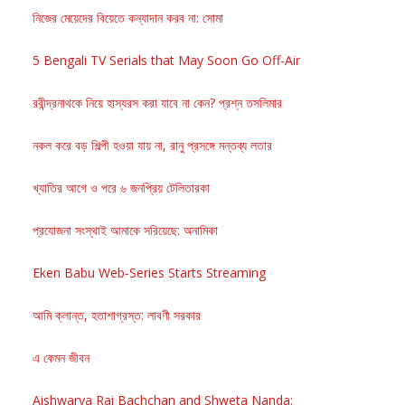
নিজের মেয়েদের বিয়েতে কন্যাদান করব না: সোমা
5 Bengali TV Serials that May Soon Go Off-Air
রবীন্দ্রনাথকে নিয়ে হাস্যরস করা যাবে না কেন? প্রশ্ন তসলিমার
নকল করে বড় শিল্পী হওয়া যায় না, রানু প্রসঙ্গে মন্তব্য লতার
খ্যাতির আগে ও পরে ৬ জনপ্রিয় টেলিতারকা
প্রযোজনা সংস্থাই আমাকে সরিয়েছে: অনামিকা
Eken Babu Web-Series Starts Streaming
আমি ক্লান্ত, হতাশাগ্রস্ত: লাবণী সরকার
এ কেমন জীবন
Aishwarya Rai Bachchan and Shweta Nanda: