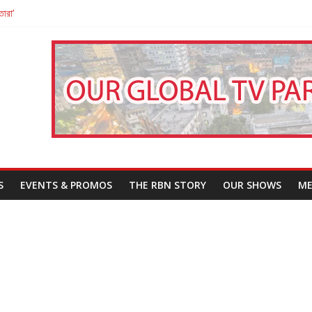
তারা’
পন
That Challenges Our Understanding of Justice
S
EVENTS & PROMOS
THE RBN STORY
OUR SHOWS
ME