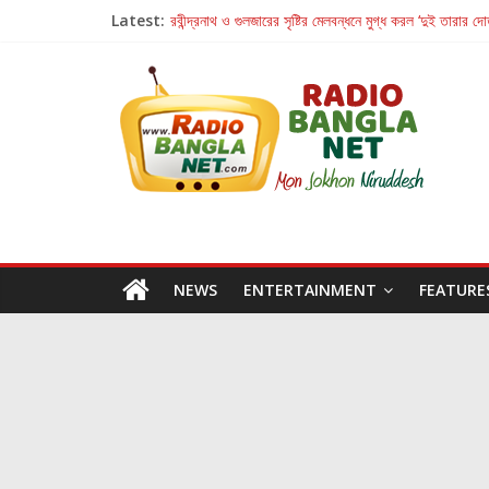
Latest:
রবীন্দ্রনাথ ও গুলজারের সৃষ্টির মেলবন্ধনে মুগ্ধ করল ‘দুই তারার দো
কলের গান থেকে রীলস্ — বাঙালির গান শোনার বিবর্তনের গল্প
জগন্নাথমঙ্গলম্ — বাংলায় প্রথমবার মঞ্চে এবার রথযাত্রার উদযা
Retribution: A Thought-Provoking Short Film 
হাওয়া বদলের টলিউডে ‘তুমি এলে তাই’
NEWS
ENTERTAINMENT
FEATURE