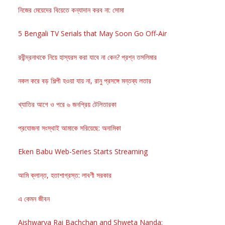
নিজের মেয়েদের বিয়েতে কন্যাদান করব না: সোমা
5 Bengali TV Serials that May Soon Go Off-Air
রবীন্দ্রনাথকে নিয়ে হাস্যরস করা যাবে না কেন? প্রশ্ন তসলিমার
নকল করে বড় শিল্পী হওয়া যায় না, রানু প্রসঙ্গে মন্তব্য লতার
খ্যাতির আগে ও পরে ৬ জনপ্রিয় টেলিতারকা
প্রযোজনা সংস্থাই আমাকে সরিয়েছে: অনামিকা
Eken Babu Web-Series Starts Streaming
আমি ক্লান্ত, হতাশাগ্রস্ত: লাবণী সরকার
এ কেমন জীবন
Aishwarya Rai Bachchan and Shweta Nanda: