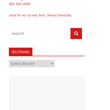
All’s Not Well?
দোলের দিন আর নয় বসন্ত উৎসব, সিদ্ধান্ত বিশ্বভারতীর
Archives