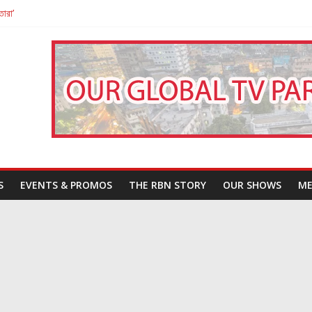
তারা’
পন
That Challenges Our Understanding of Justice
S
EVENTS & PROMOS
THE RBN STORY
OUR SHOWS
ME