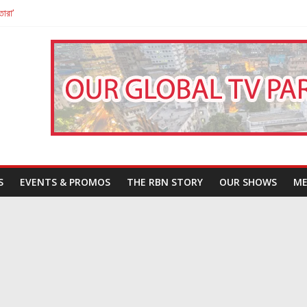
তারা’
পন
That Challenges Our Understanding of Justice
S
EVENTS & PROMOS
THE RBN STORY
OUR SHOWS
ME