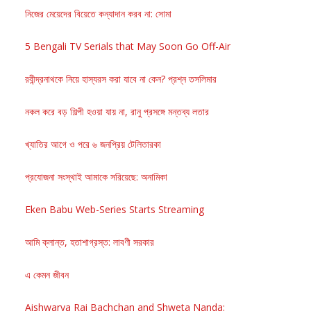
নিজের মেয়েদের বিয়েতে কন্যাদান করব না: সোমা
5 Bengali TV Serials that May Soon Go Off-Air
রবীন্দ্রনাথকে নিয়ে হাস্যরস করা যাবে না কেন? প্রশ্ন তসলিমার
নকল করে বড় শিল্পী হওয়া যায় না, রানু প্রসঙ্গে মন্তব্য লতার
খ্যাতির আগে ও পরে ৬ জনপ্রিয় টেলিতারকা
প্রযোজনা সংস্থাই আমাকে সরিয়েছে: অনামিকা
Eken Babu Web-Series Starts Streaming
আমি ক্লান্ত, হতাশাগ্রস্ত: লাবণী সরকার
এ কেমন জীবন
Aishwarya Rai Bachchan and Shweta Nanda: