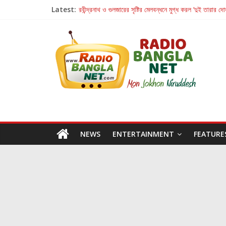
Latest:
রবীন্দ্রনাথ ও গুলজারের সৃষ্টির মেলবন্ধনে মুগ্ধ করল ‘দুই তারার দো
কলের গান থেকে রীলস্ — বাঙালির গান শোনার বিবর্তনের গল্প
জগন্নাথমঙ্গলম্ — বাংলায় প্রথমবার মঞ্চে এবার রথযাত্রার উদযা
Retribution: A Thought-Provoking Short Film 
হাওয়া বদলের টলিউডে ‘তুমি এলে তাই’
NEWS
ENTERTAINMENT
FEATURE