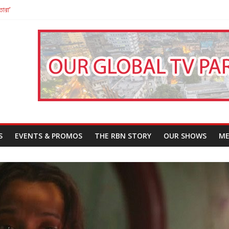
তারা’
পন
That Challenges Our Understanding of Justice
S
EVENTS & PROMOS
THE RBN STORY
OUR SHOWS
ME