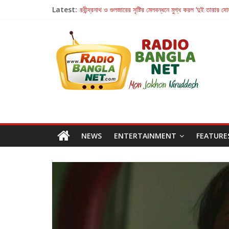
Latest:
রবীন্দ্রনাথ ও গুলজারের সৃষ্টির মেলবন্ধনে মুগ্ধ করল ‘দুই তারার দো
কলের গান থেকে রীলস্ — বাঙালির গান শোনার বিবর্তনের গল্প
জগন্নাথমঙ্গলম্ — বাংলায় প্রথমবার মঞ্চে এবার রথযাত্রার উদযা
Retribution: A Thought-Provoking Short Film 
হাওয়া বদলের টলিউডে ‘তুমি এলে তাই’
NEWS
ENTERTAINMENT
FEATURE