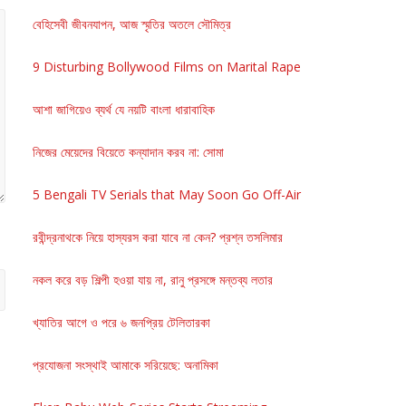
বেহিসেবী জীবনযাপন, আজ স্মৃতির অতলে সৌমিত্র
9 Disturbing Bollywood Films on Marital Rape
আশা জাগিয়েও ব্যর্থ যে নয়টি বাংলা ধারাবাহিক
নিজের মেয়েদের বিয়েতে কন্যাদান করব না: সোমা
5 Bengali TV Serials that May Soon Go Off-Air
রবীন্দ্রনাথকে নিয়ে হাস্যরস করা যাবে না কেন? প্রশ্ন তসলিমার
নকল করে বড় শিল্পী হওয়া যায় না, রানু প্রসঙ্গে মন্তব্য লতার
খ্যাতির আগে ও পরে ৬ জনপ্রিয় টেলিতারকা
প্রযোজনা সংস্থাই আমাকে সরিয়েছে: অনামিকা