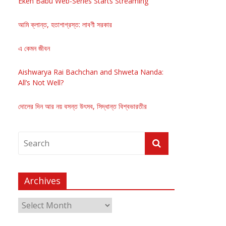
Eken Babu Web-Series Starts Streaming
আমি ক্লান্ত, হতাশাগ্রস্ত: লাবণী সরকার
এ কেমন জীবন
Aishwarya Rai Bachchan and Shweta Nanda:
All’s Not Well?
দোলের দিন আর নয় বসন্ত উৎসব, সিদ্ধান্ত বিশ্বভারতীর
Archives