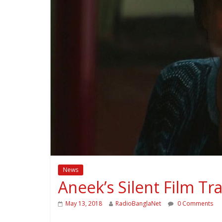
News
Aneek’s Silent Film Tr
May 13, 2018
RadioBanglaNet
0 Comments