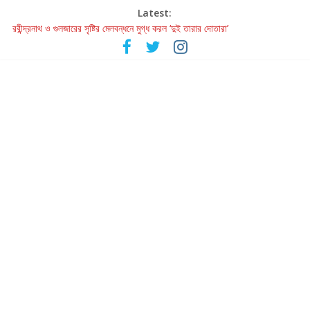
Latest:
রবীন্দ্রনাথ ও গুলজারের সৃষ্টির মেলবন্ধনে মুগ্ধ করল ‘দুই তারার দোতারা’
কলের গান থেকে রীলস্ — বাঙালির গান শোনার বিবর্তনের গল্প
জগন্নাথমঙ্গলম্ — বাংলায় প্রথমবার মঞ্চে এবার রথযাত্রার উদযাপন
Retribution: A Thought-Provoking Short Film That Challenges
Our Understanding of Justice
হাওয়া বদলের টলিউডে ‘তুমি এলে তাই’