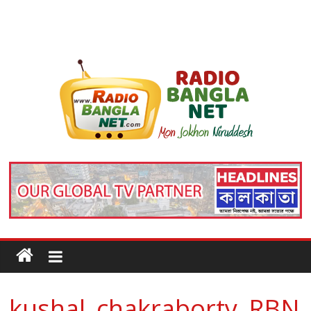
kushal_chakraborty_RBN