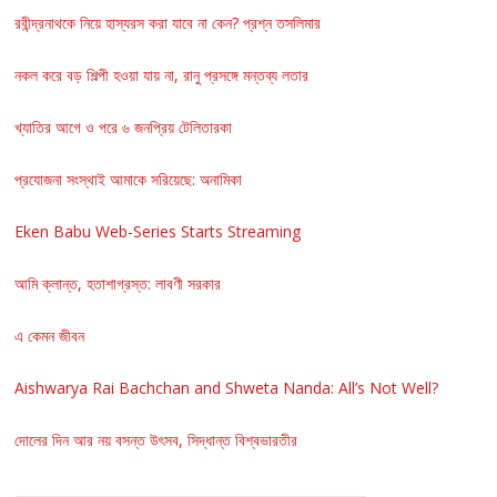
রবীন্দ্রনাথকে নিয়ে হাস্যরস করা যাবে না কেন? প্রশ্ন তসলিমার
নকল করে বড় শিল্পী হওয়া যায় না, রানু প্রসঙ্গে মন্তব্য লতার
খ্যাতির আগে ও পরে ৬ জনপ্রিয় টেলিতারকা
প্রযোজনা সংস্থাই আমাকে সরিয়েছে: অনামিকা
Eken Babu Web-Series Starts Streaming
আমি ক্লান্ত, হতাশাগ্রস্ত: লাবণী সরকার
এ কেমন জীবন
Aishwarya Rai Bachchan and Shweta Nanda: All’s Not Well?
দোলের দিন আর নয় বসন্ত উৎসব, সিদ্ধান্ত বিশ্বভারতীর