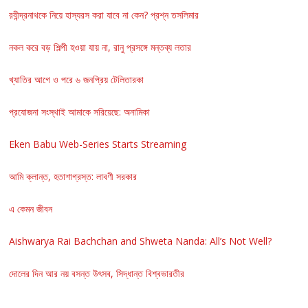
রবীন্দ্রনাথকে নিয়ে হাস্যরস করা যাবে না কেন? প্রশ্ন তসলিমার
নকল করে বড় শিল্পী হওয়া যায় না, রানু প্রসঙ্গে মন্তব্য লতার
খ্যাতির আগে ও পরে ৬ জনপ্রিয় টেলিতারকা
প্রযোজনা সংস্থাই আমাকে সরিয়েছে: অনামিকা
Eken Babu Web-Series Starts Streaming
আমি ক্লান্ত, হতাশাগ্রস্ত: লাবণী সরকার
এ কেমন জীবন
Aishwarya Rai Bachchan and Shweta Nanda: All’s Not Well?
দোলের দিন আর নয় বসন্ত উৎসব, সিদ্ধান্ত বিশ্বভারতীর