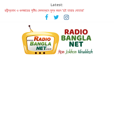
Latest:
রবীন্দ্রনাথ ও গুলজারের সৃষ্টির মেলবন্ধনে মুগ্ধ করল ‘দুই তারার দোতারা’
কলের গান থেকে রীলস্ — বাঙালির গান শোনার বিবর্তনের গল্প
জগন্নাথমঙ্গলম্ — বাংলায় প্রথমবার মঞ্চে এবার রথযাত্রার উদযাপন
Retribution: A Thought-Provoking Short Film That Challenges
Our Understanding of Justice
হাওয়া বদলের টলিউডে ‘তুমি এলে তাই’