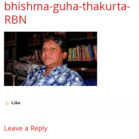
bhishma-guha-thakurta-
RBN
Like
Leave a Reply