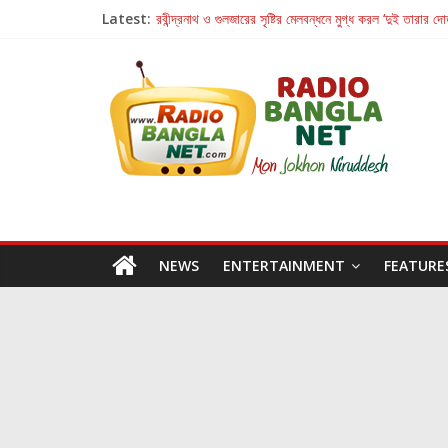
Latest:
রবীন্দ্রনাথ ও গুলজারের সৃষ্টির মেলবন্ধনে মুগ্ধ করল ‘দুই তারার দো
কলের গান থেকে রীলস্ — বাঙালির গান শোনার বিবর্তনের গল্প
জগন্নাথমঙ্গলম্ — বাংলায় প্রথমবার মঞ্চে এবার রথযাত্রার উদযা
Retribution: A Thought-Provoking Short Film 
হাওয়া বদলের টলিউডে ‘তুমি এলে তাই’
NEWS
ENTERTAINMENT
FEATURE