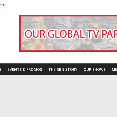
তারা’
পন
That Challenges Our Understanding of Justice
S
EVENTS & PROMOS
THE RBN STORY
OUR SHOWS
ME