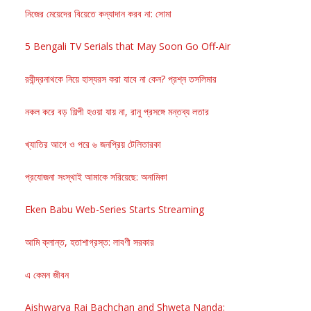
নিজের মেয়েদের বিয়েতে কন্যাদান করব না: সোমা
5 Bengali TV Serials that May Soon Go Off-Air
রবীন্দ্রনাথকে নিয়ে হাস্যরস করা যাবে না কেন? প্রশ্ন তসলিমার
নকল করে বড় শিল্পী হওয়া যায় না, রানু প্রসঙ্গে মন্তব্য লতার
খ্যাতির আগে ও পরে ৬ জনপ্রিয় টেলিতারকা
প্রযোজনা সংস্থাই আমাকে সরিয়েছে: অনামিকা
Eken Babu Web-Series Starts Streaming
আমি ক্লান্ত, হতাশাগ্রস্ত: লাবণী সরকার
এ কেমন জীবন
Aishwarya Rai Bachchan and Shweta Nanda: