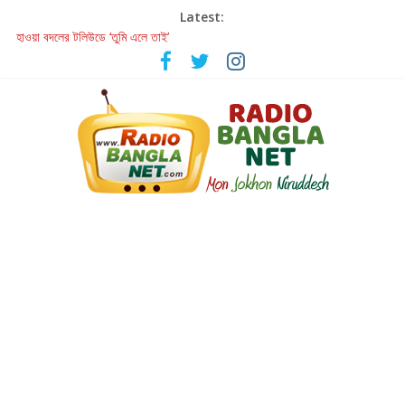
Latest:
হাওয়া বদলের টলিউডে ‘তুমি এলে তাই’
রবীন্দ্রনাথ ও গুলজারের সৃষ্টির মেলবন্ধনে মুগ্ধ করল ‘দুই তারার দোতারা’
কলের গান থেকে রীলস্ — বাঙালির গান শোনার বিবর্তনের গল্প
জগন্নাথমঙ্গলম্ — বাংলায় প্রথমবার মঞ্চে এবার রথযাত্রার উদযাপন
Retribution: A Thought-Provoking Short Film That Challenges
Our Understanding of Justice