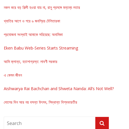
নকল করে বড় শিল্পী হওয়া যায় না, রানু প্রসঙ্গে মন্তব্য লতার
খ্যাতির আগে ও পরে ৬ জনপ্রিয় টেলিতারকা
প্রযোজনা সংস্থাই আমাকে সরিয়েছে: অনামিকা
Eken Babu Web-Series Starts Streaming
আমি ক্লান্ত, হতাশাগ্রস্ত: লাবণী সরকার
এ কেমন জীবন
Aishwarya Rai Bachchan and Shweta Nanda: All’s Not Well?
দোলের দিন আর নয় বসন্ত উৎসব, সিদ্ধান্ত বিশ্বভারতীর