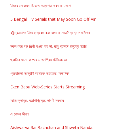
নিজের মেয়েদের বিয়েতে কন্যাদান করব না: সোমা
5 Bengali TV Serials that May Soon Go Off-Air
রবীন্দ্রনাথকে নিয়ে হাস্যরস করা যাবে না কেন? প্রশ্ন তসলিমার
নকল করে বড় শিল্পী হওয়া যায় না, রানু প্রসঙ্গে মন্তব্য লতার
খ্যাতির আগে ও পরে ৬ জনপ্রিয় টেলিতারকা
প্রযোজনা সংস্থাই আমাকে সরিয়েছে: অনামিকা
Eken Babu Web-Series Starts Streaming
আমি ক্লান্ত, হতাশাগ্রস্ত: লাবণী সরকার
এ কেমন জীবন
Aishwarya Rai Bachchan and Shweta Nanda: