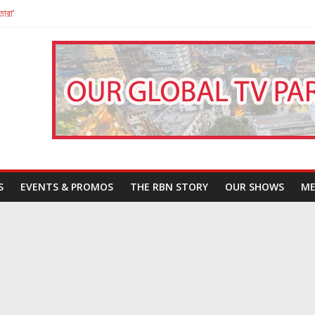
তারা’
পন
That Challenges Our Understanding of Justice
S
EVENTS & PROMOS
THE RBN STORY
OUR SHOWS
ME