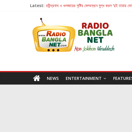
Latest:
রবীন্দ্রনাথ ও গুলজারের সৃষ্টির মেলবন্ধনে মুগ্ধ করল ‘দুই তারার দো
কলের গান থেকে রীলস্ — বাঙালির গান শোনার বিবর্তনের গল্প
জগন্নাথমঙ্গলম্ — বাংলায় প্রথমবার মঞ্চে এবার রথযাত্রার উদযা
Retribution: A Thought-Provoking Short Film 
হাওয়া বদলের টলিউডে ‘তুমি এলে তাই’
NEWS
ENTERTAINMENT
FEATURE