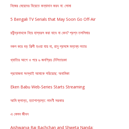
নিজের মেয়েদের বিয়েতে কন্যাদান করব না: সোমা
5 Bengali TV Serials that May Soon Go Off-Air
রবীন্দ্রনাথকে নিয়ে হাস্যরস করা যাবে না কেন? প্রশ্ন তসলিমার
নকল করে বড় শিল্পী হওয়া যায় না, রানু প্রসঙ্গে মন্তব্য লতার
খ্যাতির আগে ও পরে ৬ জনপ্রিয় টেলিতারকা
প্রযোজনা সংস্থাই আমাকে সরিয়েছে: অনামিকা
Eken Babu Web-Series Starts Streaming
আমি ক্লান্ত, হতাশাগ্রস্ত: লাবণী সরকার
এ কেমন জীবন
Aishwarya Rai Bachchan and Shweta Nanda: