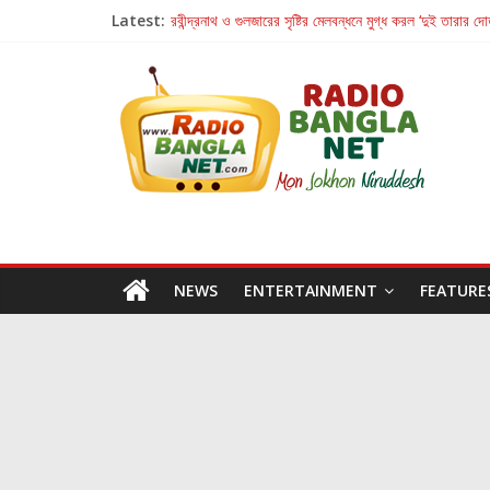
Latest:
রবীন্দ্রনাথ ও গুলজারের সৃষ্টির মেলবন্ধনে মুগ্ধ করল ‘দুই তারার দো
কলের গান থেকে রীলস্ — বাঙালির গান শোনার বিবর্তনের গল্প
জগন্নাথমঙ্গলম্ — বাংলায় প্রথমবার মঞ্চে এবার রথযাত্রার উদযা
Retribution: A Thought-Provoking Short Film 
হাওয়া বদলের টলিউডে ‘তুমি এলে তাই’
NEWS
ENTERTAINMENT
FEATURE