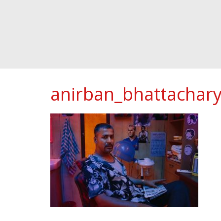
anirban_bhattachar