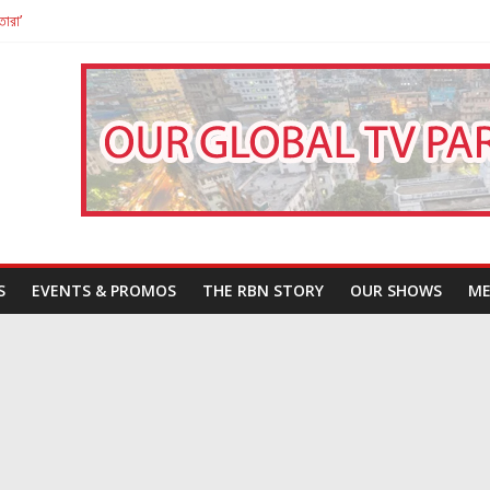
তারা’
পন
That Challenges Our Understanding of Justice
S
EVENTS & PROMOS
THE RBN STORY
OUR SHOWS
ME