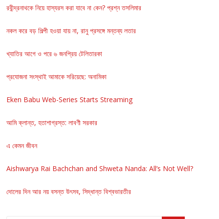
রবীন্দ্রনাথকে নিয়ে হাস্যরস করা যাবে না কেন? প্রশ্ন তসলিমার
নকল করে বড় শিল্পী হওয়া যায় না, রানু প্রসঙ্গে মন্তব্য লতার
খ্যাতির আগে ও পরে ৬ জনপ্রিয় টেলিতারকা
প্রযোজনা সংস্থাই আমাকে সরিয়েছে: অনামিকা
Eken Babu Web-Series Starts Streaming
আমি ক্লান্ত, হতাশাগ্রস্ত: লাবণী সরকার
এ কেমন জীবন
Aishwarya Rai Bachchan and Shweta Nanda: All’s Not Well?
দোলের দিন আর নয় বসন্ত উৎসব, সিদ্ধান্ত বিশ্বভারতীর