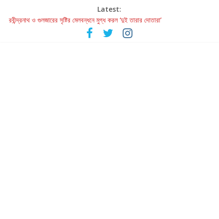
Latest:
রবীন্দ্রনাথ ও গুলজারের সৃষ্টির মেলবন্ধনে মুগ্ধ করল ‘দুই তারার দোতারা’
কলের গান থেকে রীলস্ — বাঙালির গান শোনার বিবর্তনের গল্প
জগন্নাথমঙ্গলম্ — বাংলায় প্রথমবার মঞ্চে এবার রথযাত্রার উদযাপন
Retribution: A Thought-Provoking Short Film That Challenges
Our Understanding of Justice
হাওয়া বদলের টলিউডে ‘তুমি এলে তাই’