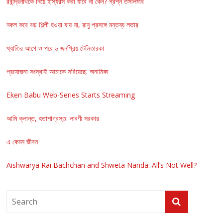
রবীন্দ্রনাথকে নিয়ে হাস্যরস করা যাবে না কেন? প্রশ্ন তসলিমার
নকল করে বড় শিল্পী হওয়া যায় না, রানু প্রসঙ্গে মন্তব্য লতার
খ্যাতির আগে ও পরে ৬ জনপ্রিয় টেলিতারকা
প্রযোজনা সংস্থাই আমাকে সরিয়েছে: অনামিকা
Eken Babu Web-Series Starts Streaming
আমি ক্লান্ত, হতাশাগ্রস্ত: লাবণী সরকার
এ কেমন জীবন
Aishwarya Rai Bachchan and Shweta Nanda: All’s Not Well?