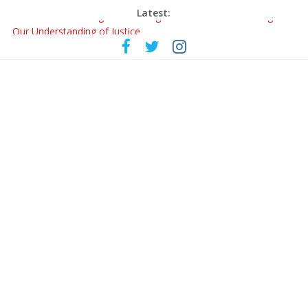
Latest:
Retribution: A Thought-Provoking Short Film That Challenges
Our Understanding of Justice
‘ফুল পিসি ও এডওয়ার্ড’-এর ‘চলে যেও না’ গানে কলকাতা পেল নতুন সুরের তারকা অনস্মিতা ঘোষ
রবীন্দ্রনাথ ও গুলজারের সৃষ্টির মেলবন্ধনে মুগ্ধ করল ‘দুই তারার দোতারা’
কলের গান থেকে রীলস্ — বাঙালির গান শোনার বিবর্তনের গল্প
জগন্নাথমঙ্গলম্ — বাংলায় প্রথমবার মঞ্চে এবার রথযাত্রার উদযাপন