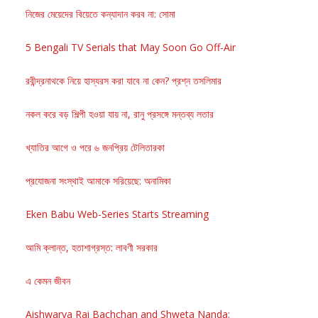
নিজের মেয়েদের বিয়েতে কন্যাদান করব না: সোমা
5 Bengali TV Serials that May Soon Go Off-Air
রবীন্দ্রনাথকে নিয়ে হাস্যরস করা যাবে না কেন? প্রশ্ন তসলিমার
নকল করে বড় শিল্পী হওয়া যায় না, রানু প্রসঙ্গে মন্তব্য লতার
খ্যাতির আগে ও পরে ৬ জনপ্রিয় টেলিতারকা
প্রযোজনা সংস্থাই আমাকে সরিয়েছে: অনামিকা
Eken Babu Web-Series Starts Streaming
আমি ক্লান্ত, হতাশাগ্রস্ত: লাবণী সরকার
এ কেমন জীবন
Aishwarya Rai Bachchan and Shweta Nanda: