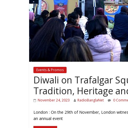
Events & Promos
Diwali on Trafalgar S
Tradition, Heritage a
November 24, 2023
RadioBanglaNet
0 Comme
London : On the 29th of November, London witnesse
an annual event