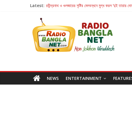
Latest:
রবীন্দ্রনাথ ও গুলজারের সৃষ্টির মেলবন্ধনে মুগ্ধ করল ‘দুই তারার দো
কলের গান থেকে রীলস্ — বাঙালির গান শোনার বিবর্তনের গল্প
জগন্নাথমঙ্গলম্ — বাংলায় প্রথমবার মঞ্চে এবার রথযাত্রার উদযা
Retribution: A Thought-Provoking Short Film 
হাওয়া বদলের টলিউডে ‘তুমি এলে তাই’
NEWS
ENTERTAINMENT
FEATURE