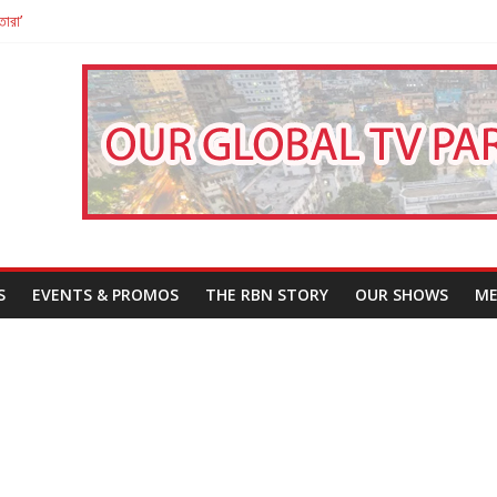
তারা’
পন
That Challenges Our Understanding of Justice
S
EVENTS & PROMOS
THE RBN STORY
OUR SHOWS
ME