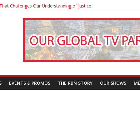
That Challenges Our Understanding of Justice
তারা’
পন
S
EVENTS & PROMOS
THE RBN STORY
OUR SHOWS
ME