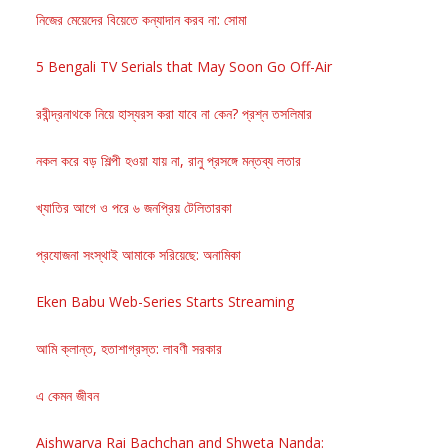
নিজের মেয়েদের বিয়েতে কন্যাদান করব না: সোমা
5 Bengali TV Serials that May Soon Go Off-Air
রবীন্দ্রনাথকে নিয়ে হাস্যরস করা যাবে না কেন? প্রশ্ন তসলিমার
নকল করে বড় শিল্পী হওয়া যায় না, রানু প্রসঙ্গে মন্তব্য লতার
খ্যাতির আগে ও পরে ৬ জনপ্রিয় টেলিতারকা
প্রযোজনা সংস্থাই আমাকে সরিয়েছে: অনামিকা
Eken Babu Web-Series Starts Streaming
আমি ক্লান্ত, হতাশাগ্রস্ত: লাবণী সরকার
এ কেমন জীবন
Aishwarya Rai Bachchan and Shweta Nanda: