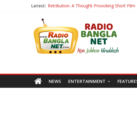
Latest:
Retribution: A Thought-Provoking Short Film 
হাওয়া বদলের টলিউডে ‘তুমি এলে তাই’
রবীন্দ্রনাথ ও গুলজারের সৃষ্টির মেলবন্ধনে মুগ্ধ করল ‘দুই তারার দো
কলের গান থেকে রীলস্ — বাঙালির গান শোনার বিবর্তনের গল্প
জগন্নাথমঙ্গলম্ — বাংলায় প্রথমবার মঞ্চে এবার রথযাত্রার উদযা
NEWS
ENTERTAINMENT
FEATURE