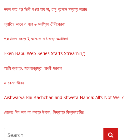
নকল করে বড় শিল্পী হওয়া যায় না, রানু প্রসঙ্গে মন্তব্য লতার
খ্যাতির আগে ও পরে ৬ জনপ্রিয় টেলিতারকা
প্রযোজনা সংস্থাই আমাকে সরিয়েছে: অনামিকা
Eken Babu Web-Series Starts Streaming
আমি ক্লান্ত, হতাশাগ্রস্ত: লাবণী সরকার
এ কেমন জীবন
Aishwarya Rai Bachchan and Shweta Nanda: All’s Not Well?
দোলের দিন আর নয় বসন্ত উৎসব, সিদ্ধান্ত বিশ্বভারতীর