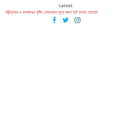
Latest:
রবীন্দ্রনাথ ও গুলজারের সৃষ্টির মেলবন্ধনে মুগ্ধ করল ‘দুই তারার দোতারা’
কলের গান থেকে রীলস্ — বাঙালির গান শোনার বিবর্তনের গল্প
জগন্নাথমঙ্গলম্ — বাংলায় প্রথমবার মঞ্চে এবার রথযাত্রার উদযাপন
Retribution: A Thought-Provoking Short Film That Challenges
Our Understanding of Justice
হাওয়া বদলের টলিউডে ‘তুমি এলে তাই’