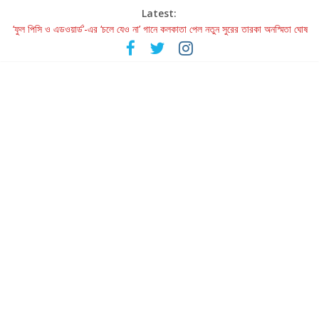
Latest:
‘ফুল পিসি ও এডওয়ার্ড’-এর ‘চলে যেও না’ গানে কলকাতা পেল নতুন সুরের তারকা অনস্মিতা ঘোষ
রবীন্দ্রনাথ ও গুলজারের সৃষ্টির মেলবন্ধনে মুগ্ধ করল ‘দুই তারার দোতারা’
কলের গান থেকে রীলস্ — বাঙালির গান শোনার বিবর্তনের গল্প
জগন্নাথমঙ্গলম্ — বাংলায় প্রথমবার মঞ্চে এবার রথযাত্রার উদযাপন
Retribution: A Thought-Provoking Short Film That Challenges
Our Understanding of Justice