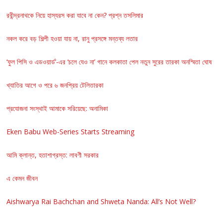
রবীন্দ্রনাথকে নিয়ে হাস্যরস করা যাবে না কেন? প্রশ্ন তসলিমার
নকল করে বড় শিল্পী হওয়া যায় না, রানু প্রসঙ্গে মন্তব্য লতার
‘ফুল পিসি ও এডওয়ার্ড’-এর ‘চলে যেও না’ গানে কলকাতা পেল নতুন সুরের তারকা অনস্মিতা ঘোষ
খ্যাতির আগে ও পরে ৬ জনপ্রিয় টেলিতারকা
প্রযোজনা সংস্থাই আমাকে সরিয়েছে: অনামিকা
Eken Babu Web-Series Starts Streaming
আমি ক্লান্ত, হতাশাগ্রস্ত: লাবণী সরকার
এ কেমন জীবন
Aishwarya Rai Bachchan and Shweta Nanda: All’s Not Well?