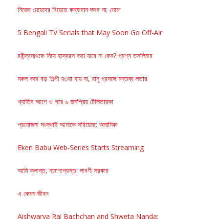
নিজের মেয়েদের বিয়েতে কন্যাদান করব না: সোমা
5 Bengali TV Serials that May Soon Go Off-Air
রবীন্দ্রনাথকে নিয়ে হাস্যরস করা যাবে না কেন? প্রশ্ন তসলিমার
নকল করে বড় শিল্পী হওয়া যায় না, রানু প্রসঙ্গে মন্তব্য লতার
খ্যাতির আগে ও পরে ৬ জনপ্রিয় টেলিতারকা
প্রযোজনা সংস্থাই আমাকে সরিয়েছে: অনামিকা
Eken Babu Web-Series Starts Streaming
আমি ক্লান্ত, হতাশাগ্রস্ত: লাবণী সরকার
এ কেমন জীবন
Aishwarya Rai Bachchan and Shweta Nanda: