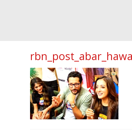
rbn_post_abar_haw