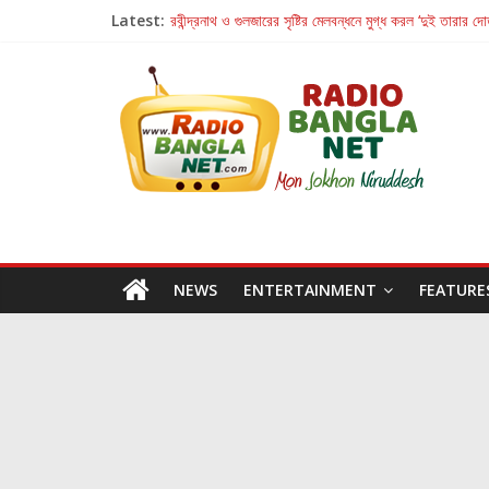
Latest:
রবীন্দ্রনাথ ও গুলজারের সৃষ্টির মেলবন্ধনে মুগ্ধ করল ‘দুই তারার দো
কলের গান থেকে রীলস্ — বাঙালির গান শোনার বিবর্তনের গল্প
জগন্নাথমঙ্গলম্ — বাংলায় প্রথমবার মঞ্চে এবার রথযাত্রার উদযা
Retribution: A Thought-Provoking Short Film 
হাওয়া বদলের টলিউডে ‘তুমি এলে তাই’
NEWS
ENTERTAINMENT
FEATURE