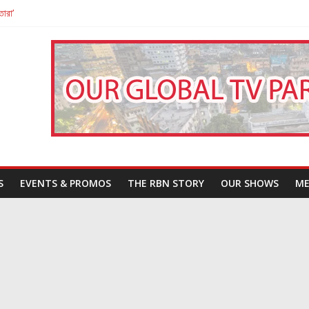
তারা’
পন
That Challenges Our Understanding of Justice
S
EVENTS & PROMOS
THE RBN STORY
OUR SHOWS
ME