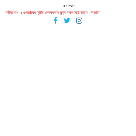
Latest:
রবীন্দ্রনাথ ও গুলজারের সৃষ্টির মেলবন্ধনে মুগ্ধ করল ‘দুই তারার দোতারা’
কলের গান থেকে রীলস্ — বাঙালির গান শোনার বিবর্তনের গল্প
জগন্নাথমঙ্গলম্ — বাংলায় প্রথমবার মঞ্চে এবার রথযাত্রার উদযাপন
Retribution: A Thought-Provoking Short Film That Challenges
Our Understanding of Justice
হাওয়া বদলের টলিউডে ‘তুমি এলে তাই’