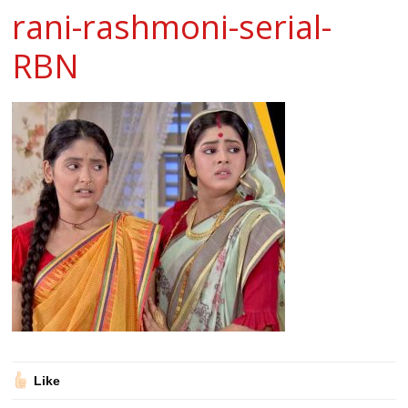
rani-rashmoni-serial-
RBN
Like