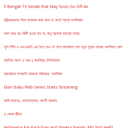
5 Bengali TV Serials that May Soon Go Off-Air
রবীন্দ্রনাথকে নিয়ে হাস্যরস করা যাবে না কেন? প্রশ্ন তসলিমার
নকল করে বড় শিল্পী হওয়া যায় না, রানু প্রসঙ্গে মন্তব্য লতার
‘ফুল পিসি ও এডওয়ার্ড’-এর ‘চলে যেও না’ গানে কলকাতা পেল নতুন সুরের তারকা অনস্মিতা ঘোষ
খ্যাতির আগে ও পরে ৬ জনপ্রিয় টেলিতারকা
প্রযোজনা সংস্থাই আমাকে সরিয়েছে: অনামিকা
Eken Babu Web-Series Starts Streaming
আমি ক্লান্ত, হতাশাগ্রস্ত: লাবণী সরকার
এ কেমন জীবন
Aishwarya Rai Bachchan and Shweta Nanda: All’s Not Well?