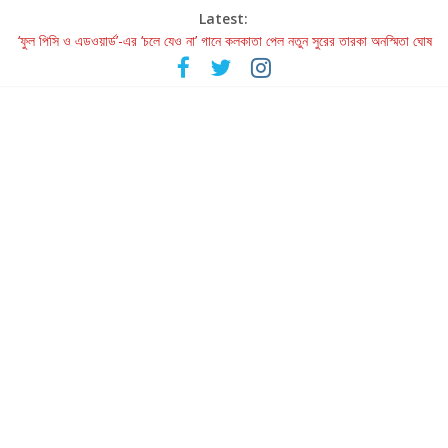
Latest:
‘ফুল পিসি ও এডওয়ার্ড’-এর ‘চলে যেও না’ গানে কলকাতা পেল নতুন সুরের তারকা অনস্মিতা ঘোষ
রবীন্দ্রনাথ ও গুলজারের সৃষ্টির মেলবন্ধনে মুগ্ধ করল ‘দুই তারার দোতারা’
কলের গান থেকে রীলস্ — বাঙালির গান শোনার বিবর্তনের গল্প
জগন্নাথমঙ্গলম্ — বাংলায় প্রথমবার মঞ্চে এবার রথযাত্রার উদযাপন
Retribution: A Thought-Provoking Short Film That Challenges
Our Understanding of Justice