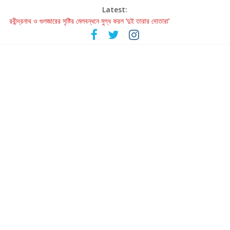
Latest:
রবীন্দ্রনাথ ও গুলজারের সৃষ্টির মেলবন্ধনে মুগ্ধ করল ‘দুই তারার দোতারা’
কলের গান থেকে রীলস্ — বাঙালির গান শোনার বিবর্তনের গল্প
জগন্নাথমঙ্গলম্ — বাংলায় প্রথমবার মঞ্চে এবার রথযাত্রার উদযাপন
Retribution: A Thought-Provoking Short Film That Challenges
Our Understanding of Justice
হাওয়া বদলের টলিউডে ‘তুমি এলে তাই’