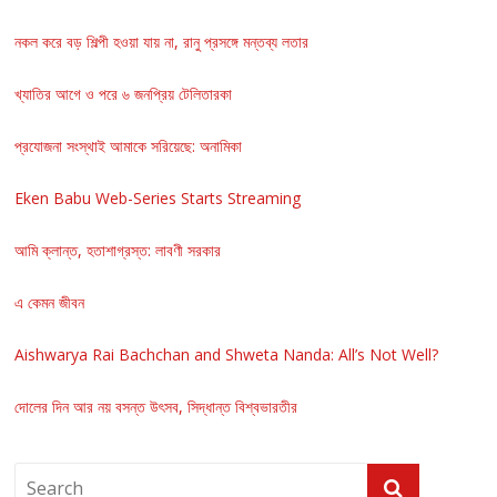
নকল করে বড় শিল্পী হওয়া যায় না, রানু প্রসঙ্গে মন্তব্য লতার
খ্যাতির আগে ও পরে ৬ জনপ্রিয় টেলিতারকা
প্রযোজনা সংস্থাই আমাকে সরিয়েছে: অনামিকা
Eken Babu Web-Series Starts Streaming
আমি ক্লান্ত, হতাশাগ্রস্ত: লাবণী সরকার
এ কেমন জীবন
Aishwarya Rai Bachchan and Shweta Nanda: All’s Not Well?
দোলের দিন আর নয় বসন্ত উৎসব, সিদ্ধান্ত বিশ্বভারতীর