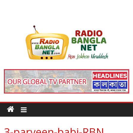
3-parveen-babi-RBN